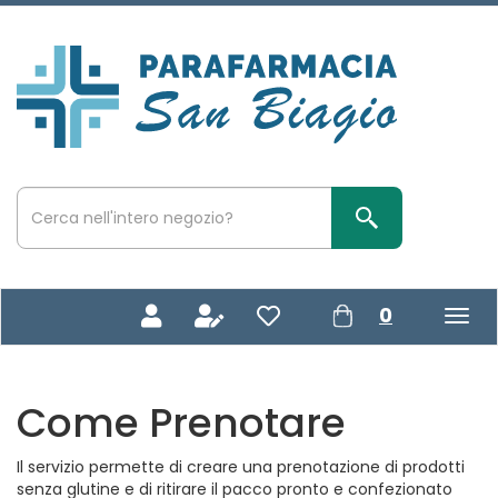
Passa
al
contenuto
Parafarmacia
principale
San
Biagio
Cerca
Prodotto
Cerca Prodotto
prodotti
0
inseriti
Come Prenotare
Il servizio permette di creare una prenotazione di prodotti
senza glutine e di ritirare il pacco pronto e confezionato