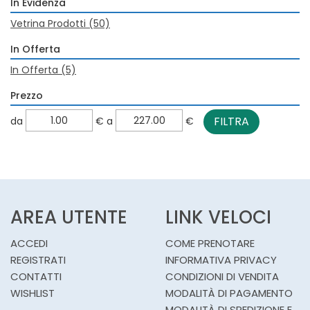
In Evidenza
Vetrina Prodotti
(50)
In Offerta
In Offerta
(5)
Prezzo
filtra
filtra
da
€
a
€
da
a
AREA UTENTE
LINK VELOCI
ACCEDI
COME PRENOTARE
REGISTRATI
INFORMATIVA PRIVACY
CONTATTI
CONDIZIONI DI VENDITA
WISHLIST
MODALITÀ DI PAGAMENTO
MODALITÀ DI SPEDIZIONE E