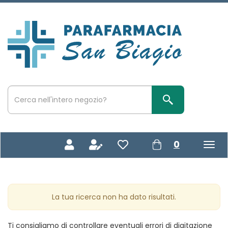
Passa
al
contenuto
Parafarmacia
principale
San
Biagio
Cerca
Prodotto
Cerca Prodotto
prodotti
0
inseriti
La tua ricerca non ha dato risultati.
Ti consigliamo di controllare eventuali errori di digitazione