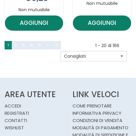
Non mutuabile
Non mutuabile
AGGIUNGI
AGGIUNGI
AGGIUNGI BUCCAGEL
AGGIUNGI 
DENTIFRICIO
GEL
50ML AL
15ML AL
1
2
3
4
5
»
»»
1 - 20 di 166
CARRELLO
CARRELLO
Consigliati
AREA UTENTE
LINK VELOCI
ACCEDI
COME PRENOTARE
REGISTRATI
INFORMATIVA PRIVACY
CONTATTI
CONDIZIONI DI VENDITA
WISHLIST
MODALITÀ DI PAGAMENTO
MODALITÀ DI SPEDIZIONE E