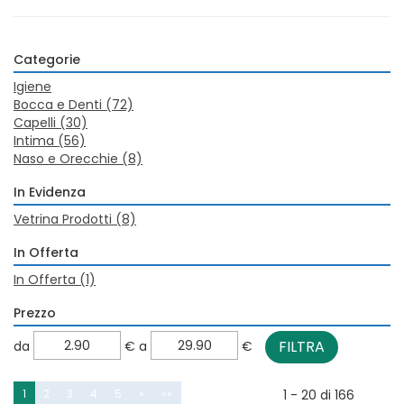
Categorie
Igiene
Bocca e Denti
(72)
Capelli
(30)
Intima
(56)
Naso e Orecchie
(8)
In Evidenza
Vetrina Prodotti
(8)
In Offerta
In Offerta
(1)
Prezzo
filtra
filtra
da
€
a
€
da
a
1
2
3
4
5
»
»»
1 - 20 di 166