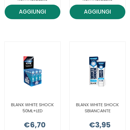
AGGIUNGI
AGGIUNGI
AGGIUNGI BETADINE*SOLUZ
AGGIUNGI B
VAG
TRICOAGE+
5FL+5F+5CAN AL
30CPR
CARRELLO
NF AL
CARRELLO
BLANX WHITE SHOCK
BLANX WHITE SHOCK
50ML+LED
SBIANCANTE
€6,70
€3,95