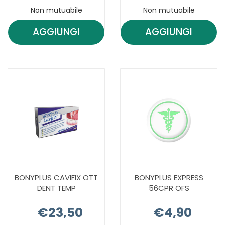
Non mutuabile
Non mutuabile
AGGIUNGI
AGGIUNGI
AGGIUNGI BLANX
AGGIUNGI B
WHITE
WHITE
SHOCK
SHOCK
50ML+LED AL
SBIANCANTE
CARRELLO
CARRELLO
BONYPLUS CAVIFIX OTT
BONYPLUS EXPRESS
DENT TEMP
56CPR OFS
€23,50
€4,90