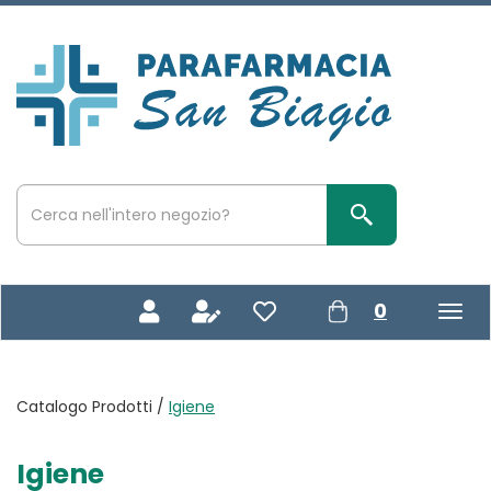
Passa
al
contenuto
Parafarmacia
principale
San
Biagio
Cerca
Prodotto
Cerca Prodotto
prodotti
0
inseriti
Catalogo Prodotti /
Igiene
Igiene