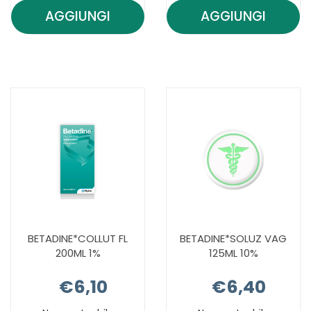
AGGIUNGI
AGGIUNGI
AGGIUNGI ANONET
AGGIUNGI 
CREMA
LIQ
50ML AL
150ML AL
CARRELLO
CARRELLO
BETADINE*COLLUT FL
BETADINE*SOLUZ VAG
200ML 1%
125ML 10%
€6,10
€6,40