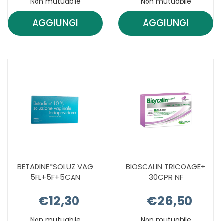
Non mutuabile
Non mutuabile
AGGIUNGI
AGGIUNGI
AGGIUNGI BETADINE*COLLUT
AGGIUNGI B
FL
VAG
200ML
125ML
1% AL
10% AL
CARRELLO
CARRELLO
BETADINE*SOLUZ VAG
BIOSCALIN TRICOAGE+
5FL+5F+5CAN
30CPR NF
€12,30
€26,50
Non mutuabile
Non mutuabile