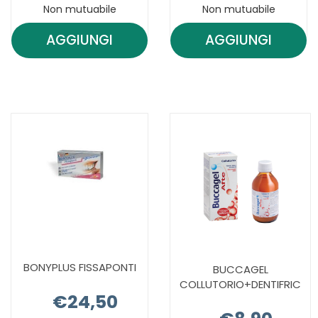
Non mutuabile
Non mutuabile
AGGIUNGI
AGGIUNGI
AGGIUNGI BONYPLUS
AGGIUNGI 
CAVIFIX
EXPRESS
OTT
56CPR
DENT
OFS AL
TEMP AL
CARRELLO
CARRELLO
BONYPLUS FISSAPONTI
BUCCAGEL
COLLUTORIO+DENTIFRIC
€24,50