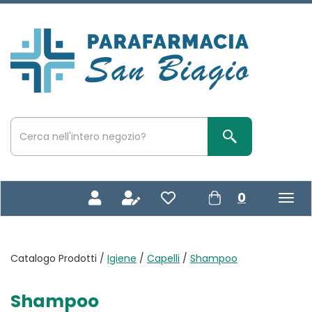
Passa
al
contenuto
Parafarmacia
principale
San
Biagio
Cerca
Prodotto
Cerca Prodotto
prodotti
0
inseriti
Catalogo Prodotti /
Igiene
/
Capelli
/
Shampoo
Shampoo