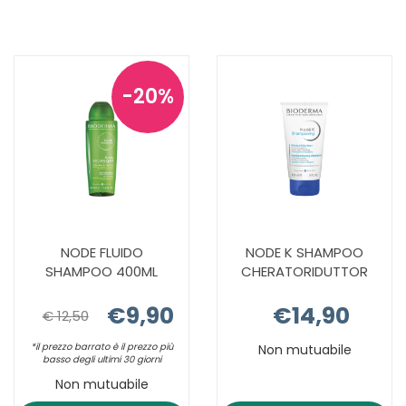
SHAMPOOING
SHAMPOO
ANTIPELLIC AL
200ML AL
CARRELLO
CARRELLO
20%
NODE FLUIDO
NODE K SHAMPOO
SHAMPOO 400ML
CHERATORIDUTTOR
€9,90
€14,90
€ 12,50
*il prezzo barrato è il prezzo più
Non mutuabile
basso degli ultimi 30 giorni
Non mutuabile