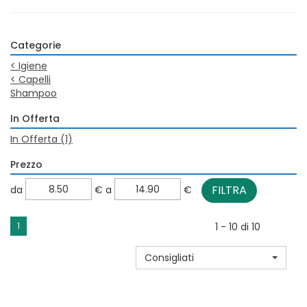
Categorie
<
Igiene
<
Capelli
Shampoo
In Offerta
In Offerta
(1)
Prezzo
filtra
filtra
da
€
a
€
da
a
1
1 - 10 di 10
Consigliati