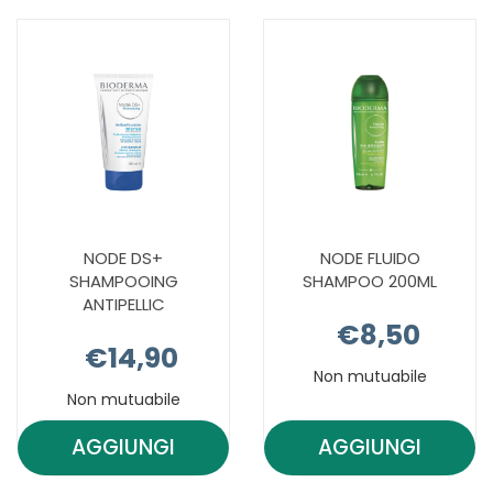
SHAMPOO
SHAMPOO
LENIT
LENITIVO
DEL
400ML AL
200ML AL
CARRELLO
CARRELLO
NODE DS+
NODE FLUIDO
SHAMPOOING
SHAMPOO 200ML
ANTIPELLIC
€8,50
€14,90
Non mutuabile
Non mutuabile
AGGIUNGI
AGGIUNGI
AGGIUNGI NODE
AGGIUNGI 
DS+
FLUIDO