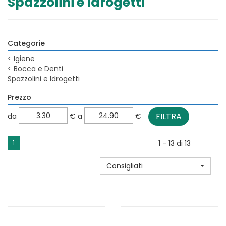
Spazzolini e Idrogetti
Categorie
<
Igiene
<
Bocca e Denti
Spazzolini e Idrogetti
Prezzo
filtra
filtra
da
€
a
€
da
a
1
1 - 13 di 13
Consigliati