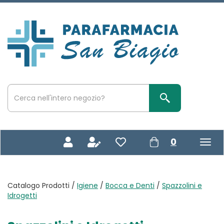
Passa
al
contenuto
Parafarmacia
principale
San
Biagio
Cerca
Prodotto
Cerca Prodotto
prodotti
0
inseriti
Catalogo Prodotti /
Igiene
/
Bocca e Denti
/
Spazzolini e
Idrogetti