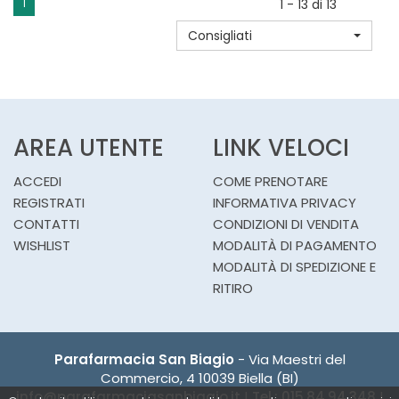
1
1 - 13 di 13
33
Consigliati
SET
DU AL
CARRELLO
AREA UTENTE
LINK VELOCI
ACCEDI
COME PRENOTARE
REGISTRATI
INFORMATIVA PRIVACY
CONTATTI
CONDIZIONI DI VENDITA
WISHLIST
MODALITÀ DI PAGAMENTO
MODALITÀ DI SPEDIZIONE E
RITIRO
Parafarmacia San Biagio
- Via Maestri del
Commercio, 4 10039 Biella (BI)
info@parafarmaciasanbiagio.it
|
Tel.: 015.84.94.348
|