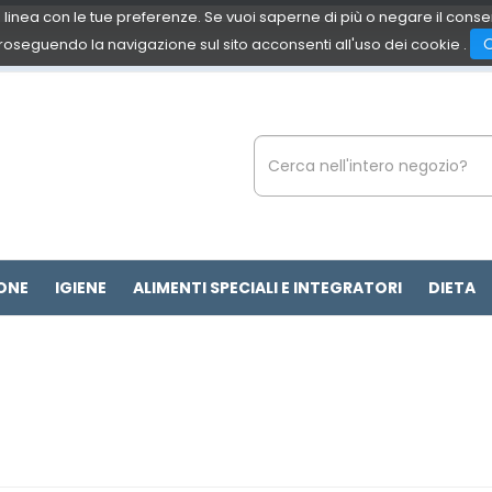
 in linea con le tue preferenze. Se vuoi saperne di più o negare il cons
roseguendo la navigazione sul sito acconsenti all'uso dei cookie .
Cerca
Prodotto
ONE
IGIENE
ALIMENTI SPECIALI E INTEGRATORI
DIETA