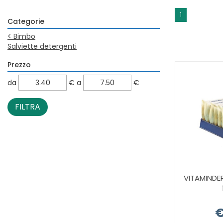
1
Categorie
<
Bimbo
Salviette detergenti
Prezzo
filtra
filtra
da
€
a
€
da
a
VITAMINDE
€