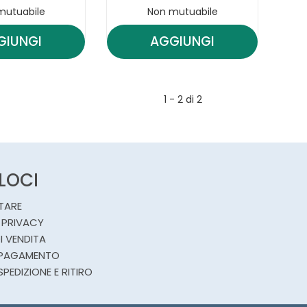
mutuabile
Non mutuabile
GIUNGI
AGGIUNGI
AGGIUNGI VITAMINDERMINA
AGGIUNGI VITAMIN
SALV
SALV
DET
DET
1 - 2 di 2
15PZ AL
80PZ AL
CARRELLO
CARRELLO
ELOCI
TARE
 PRIVACY
I VENDITA
 PAGAMENTO
SPEDIZIONE E RITIRO