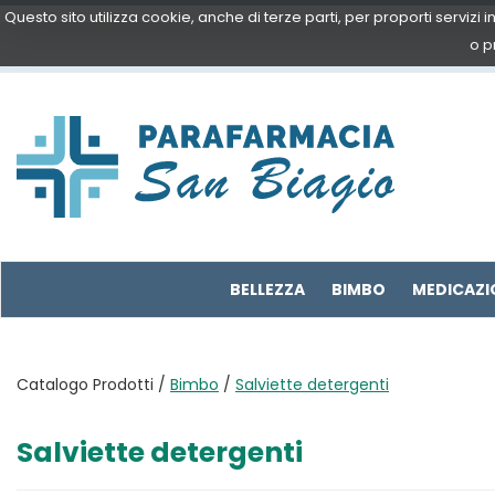
Passa
Questo sito utilizza cookie, anche di terze parti, per proporti servizi
al
o p
contenuto
principale
Parafarmacia
San
Biagio
BELLEZZA
BIMBO
MEDICAZI
Catalogo Prodotti /
Bimbo
/
Salviette detergenti
Salviette detergenti