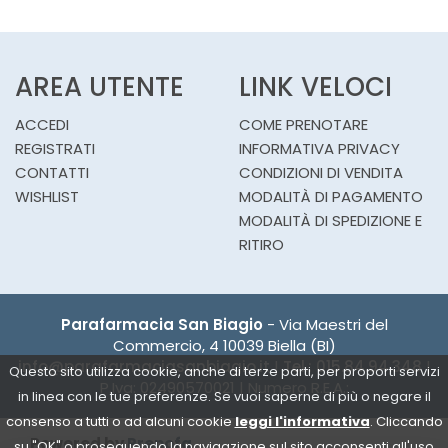
AREA UTENTE
LINK VELOCI
ACCEDI
COME PRENOTARE
REGISTRATI
INFORMATIVA PRIVACY
CONTATTI
CONDIZIONI DI VENDITA
WISHLIST
MODALITÀ DI PAGAMENTO
MODALITÀ DI SPEDIZIONE E
RITIRO
Parafarmacia San Biagio
- Via Maestri del
Commercio, 4 10039 Biella (BI)
info@parafarmaciasanbiagio.it
|
Tel.: 015.84.94.348
|
Questo sito utilizza cookie, anche di terze parti, per proporti servizi
P.Iva: 02490570021 | Numero R.E.A.:
in linea con le tue preferenze. Se vuoi saperne di più o negare il
consenso a tutti o ad alcuni cookie
leggi l'informativa
. Cliccando
Powered by
Prenofa
su "OK" o proseguendo la navigazione sul sito acconsenti all'uso