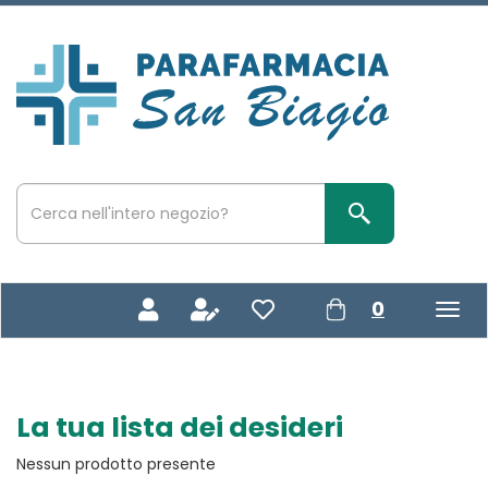
Passa
al
contenuto
Parafarmacia
principale
San
Biagio
Cerca
Prodotto
Cerca Prodotto
prodotti
0
inseriti
La tua lista dei desideri
Nessun prodotto presente