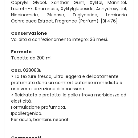
Caprylyl Glycol, Xanthan Gum, Xylitol, Mannitol,
Laureth-7, Rhamnose, Xylitylglucoside, Anhydroxylitol,
Niacinamide, Glucose, Triglyceride, Laminaria
Ochroleuca Extract, Fragrance (Parfum). [Bi 476].
Conservazione
Validità a confezionamento integro: 36 mesi.
Formato
Tubetto da 200 ml.
Cod.
028083B
> La texture fresca, ultra leggera e delicatamente
profumata dona un comfort cutaneo immediato e
una vera senzazione di benessere.
> Reidratata e protetta, la pelle ritrova morbidezza ed
elasticità.
Formulazione profumata.
Ipoallergenico.
Per adulti, bambini, neonati.
Componenti