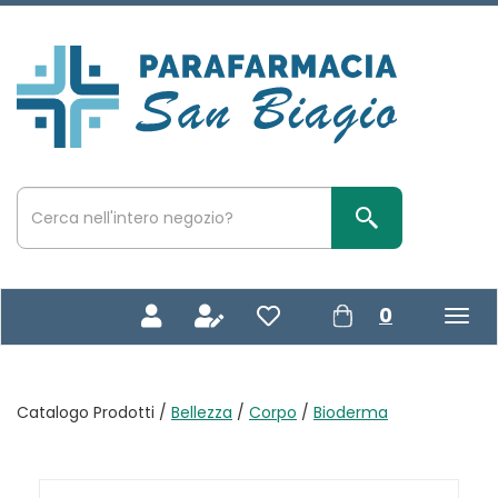
Passa
al
contenuto
Parafarmacia
principale
San
Biagio
Cerca
Prodotto
Cerca Prodotto
prodotti
0
inseriti
Catalogo Prodotti /
Bellezza
/
Corpo
/
Bioderma