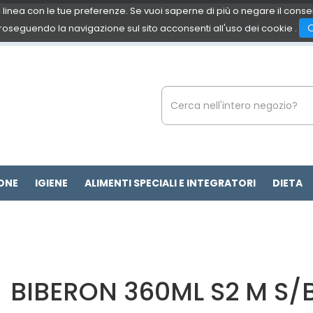
 in linea con le tue preferenze. Se vuoi saperne di più o negare il cons
roseguendo la navigazione sul sito acconsenti all'uso dei cookie .
Cerca
Prodotto
ONE
IGIENE
ALIMENTI SPECIALI E INTEGRATORI
DIETA
BIBERON 360ML S2 M S/B