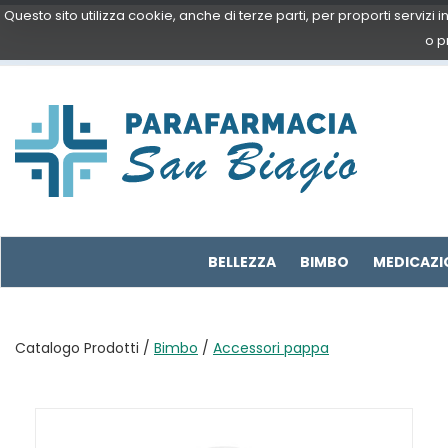
Passa
Questo sito utilizza cookie, anche di terze parti, per proporti servizi
al
o p
contenuto
principale
Parafarmacia
San
Biagio
BELLEZZA
BIMBO
MEDICAZI
Catalogo Prodotti /
Bimbo
/
Accessori pappa