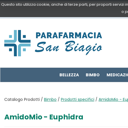
Passa
Questo sito utilizza cookie, anche di terze parti, per proporti servizi
al
o p
contenuto
principale
Parafarmacia
San
Biagio
BELLEZZA
BIMBO
MEDICAZI
Catalogo Prodotti /
Bimbo
/
Prodotti specifici
/
AmidoMio - Eu
AmidoMio - Euphidra