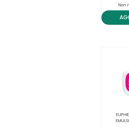
Non 
AG
EUPHI
EMULS