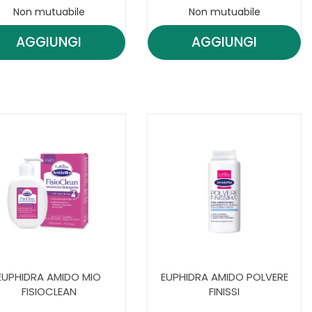
Non mutuabile
Non mutuabile
AGGIUNGI
AGGIUNGI
A
AGGIUNGI EUPHIDRA
AGGIUNGI EU
AMIDO
AMIDO
DERMO
DERMODET0/5
DOCCIA AL
CARRELLO
CARRELLO
EUPHIDRA AMIDO MIO
EUPHIDRA AMIDO POLVERE
FISIOCLEAN
FINISSI