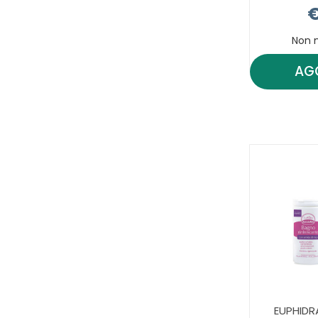
€
Non 
AG
EUPHIDR