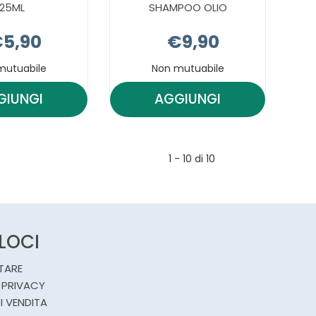
125ML
SHAMPOO OLIO
5,90
€9,90
mutuabile
Non mutuabile
GIUNGI
AGGIUNGI
AGGIUNGI EUPHIDRA
AGGIUNGI EUPHIDR
AMIDO
AMIDO
RINF
SHAMPOO
1 - 10 di 10
125ML AL
OLIO AL
CARRELLO
CARRELLO
ELOCI
TARE
 PRIVACY
I VENDITA