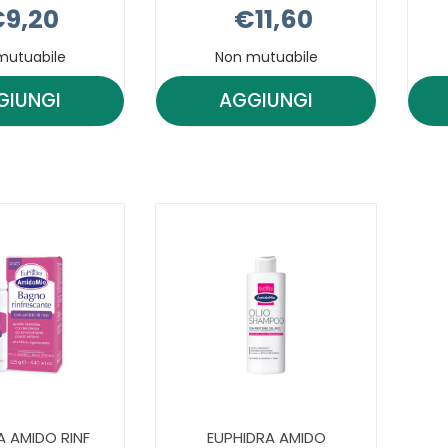
9,20
€11,60
mutuabile
Non mutuabile
GIUNGI
AGGIUNGI
AGGIUNGI EUPHIDRA
AGGIUNGI EUPHIDR
AMIDO
AMIDO
EMULSIONE
HOFMANN
IDRAT AL
300G AL
CARRELLO
CARRELLO
A AMIDO RINF
EUPHIDRA AMIDO