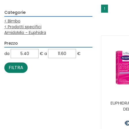
1
Categorie
<
Bimbo
<
Prodotti specifici
AmidoMio - Euphidra
Prezzo
filtra
filtra
da
€
a
€
da
a
EUPHIDRA
DE
€