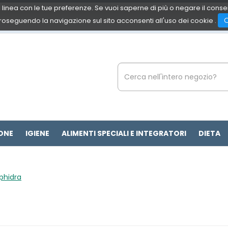
 in linea con le tue preferenze. Se vuoi saperne di più o negare il cons
roseguendo la navigazione sul sito acconsenti all'uso dei cookie .
Cerca
Prodotto
ONE
IGIENE
ALIMENTI SPECIALI E INTEGRATORI
DIETA
phidra