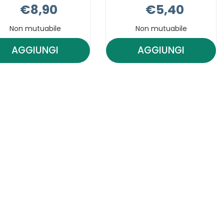
€8,90
€5,40
Non mutuabile
Non mutuabile
AGGIUNGI
AGGIUNGI
A
AGGIUNGI EUPHIDRA
AGGIUNGI EU
AMIDO
AMIDO
MIO
POLVERE
FISIOCLEAN AL
FINISSI AL
CARRELLO
CARRELLO