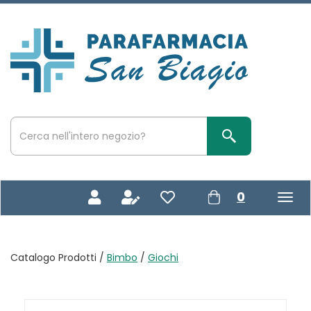
Passa
al
contenuto
Parafarmacia
principale
San
Biagio
Cerca
Prodotto
Cerca Prodotto
prodotti
0
inseriti
Catalogo Prodotti /
Bimbo
/
Giochi