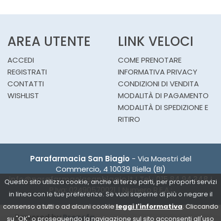
AREA UTENTE
LINK VELOCI
ACCEDI
COME PRENOTARE
REGISTRATI
INFORMATIVA PRIVACY
CONTATTI
CONDIZIONI DI VENDITA
WISHLIST
MODALITÀ DI PAGAMENTO
MODALITÀ DI SPEDIZIONE E
RITIRO
Parafarmacia San Biagio
- Via Maestri del
Commercio, 4 10039 Biella (BI)
info@parafarmaciasanbiagio.it
|
Tel.: 015.84.94.348
|
Questo sito utilizza cookie, anche di terze parti, per proporti servizi
P.Iva: 02490570021 | Numero R.E.A.:
in linea con le tue preferenze. Se vuoi saperne di più o negare il
consenso a tutti o ad alcuni cookie
leggi l'informativa
. Cliccando
Powered by
Prenofa
su "OK" o proseguendo la navigazione sul sito acconsenti all'uso