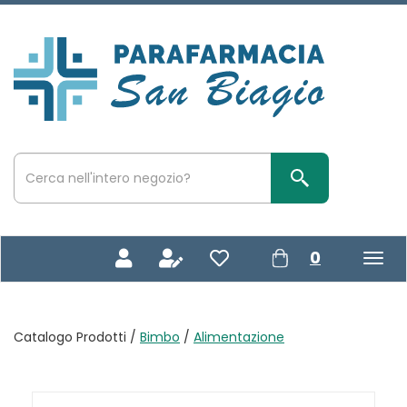
Passa
al
contenuto
Parafarmacia
principale
San
Biagio
Cerca
Prodotto
Cerca Prodotto
prodotti
0
inseriti
Catalogo Prodotti /
Bimbo
/
Alimentazione