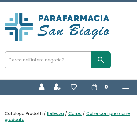
Passa
al
contenuto
Parafarmacia
principale
San
Biagio
Cerca
Prodotto
Cerca Prodotto
prodotti
0
inseriti
Catalogo Prodotti /
Bellezza
/
Corpo
/
Calze compressione
graduata