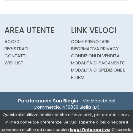
AREA UTENTE
LINK VELOCI
ACCEDI
COME PRENOTARE
REGISTRATI
INFORMATIVA PRIVACY
CONTATTI
CONDIZIONI DI VENDITA
WISHLIST
MODALITÀ DI PAGAMENTO
MODALITÀ DI SPEDIZIONE E
RITIRO
Parafarmacia San Biagio
- Via Maestri del
Commercio, 4 10039 Biella (BI)
info@parafarmaciasanbiagio.it
|
Tel.: 015.84.94.348
|
Questo sito utilizza cookie, anche di terze parti, per proporti servizi
P.Iva: 02490570021 | Numero R.E.A.:
in linea con le tue preferenze. Se vuoi saperne di più o negare il
consenso a tutti o ad alcuni cookie
leggi l'informativa
. Cliccando