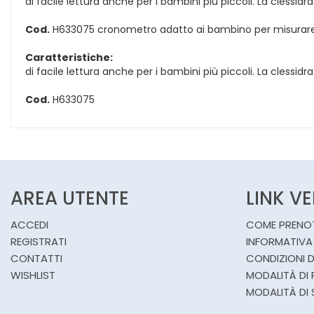
di facile lettura anche per i bambini più piccoli. La clessidra
Cod.
H633075 cronometro adatto ai bambino per misurare la
Caratteristiche:
di facile lettura anche per i bambini più piccoli. La clessidra
Cod.
H633075
AREA UTENTE
LINK V
ACCEDI
COME PRENO
REGISTRATI
INFORMATIVA
CONTATTI
CONDIZIONI D
WISHLIST
MODALITÀ DI
MODALITÀ DI 