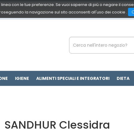
 in linea con le tue preferenze. Se vuoi saperne di più o negare il cons
roseguendo la navigazione sul sito acconsenti all'uso dei cookie .
Cerca
Prodotto
ONE
IGIENE
ALIMENTI SPECIALI E INTEGRATORI
DIETA
SANDHUR Clessidra