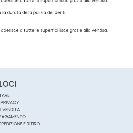
 aderisce a tutte le superfici lisce grazie alla ventisa.
 durata della pulizia dei denti.
 aderisce a tutte le superfici lisce grazie alla ventisa.
ELOCI
TARE
 PRIVACY
I VENDITA
 PAGAMENTO
SPEDIZIONE E RITIRO