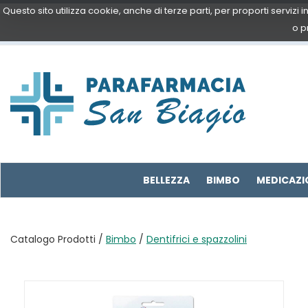
Passa
Questo sito utilizza cookie, anche di terze parti, per proporti servizi
al
o p
contenuto
principale
Parafarmacia
San
Biagio
BELLEZZA
BIMBO
MEDICAZI
Catalogo Prodotti /
Bimbo
/
Dentifrici e spazzolini