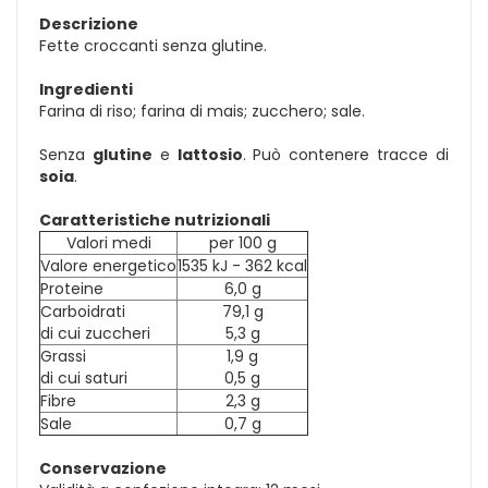
Descrizione
Fette croccanti senza glutine.
Ingredienti
Farina di riso; farina di mais; zucchero; sale.
Senza
glutine
e
lattosio
. Può contenere tracce di
soia
.
Caratteristiche nutrizionali
Valori medi
per 100 g
Valore energetico
1535 kJ - 362 kcal
Proteine
6,0 g
Carboidrati
79,1 g
di cui zuccheri
5,3 g
Grassi
1,9 g
di cui saturi
0,5 g
Fibre
2,3 g
Sale
0,7 g
Conservazione