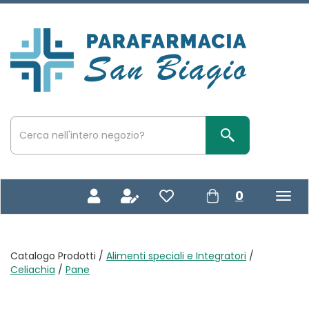
Passa
al
contenuto
Parafarmacia
principale
San
Biagio
Cerca
Prodotto
Cerca Prodotto
prodotti
0
inseriti
Catalogo Prodotti /
Alimenti speciali e Integratori
/
Celiachia
/
Pane