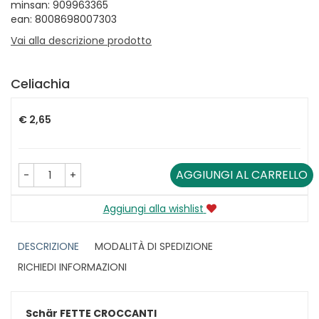
minsan: 909963365
ean: 8008698007303
Vai alla descrizione prodotto
Celiachia
Prezzo
€ 2,65
AGGIUNGI AL CARRELLO
-
+
Aggiungi alla wishlist
DESCRIZIONE
MODALITÀ DI SPEDIZIONE
RICHIEDI INFORMAZIONI
Schär FETTE CROCCANTI