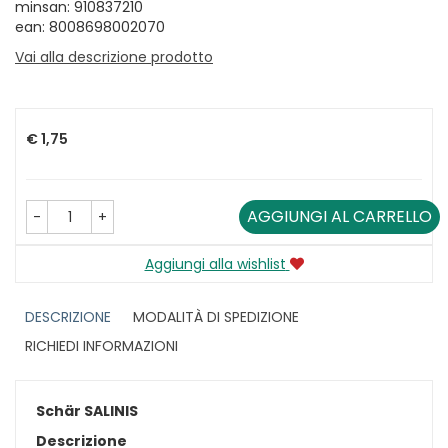
minsan: 910837210
ean: 8008698002070
Vai alla descrizione prodotto
Prezzo
€ 1,75
AGGIUNGI AL CARRELLO
-
+
Aggiungi alla wishlist
DESCRIZIONE
MODALITÀ DI SPEDIZIONE
RICHIEDI INFORMAZIONI
Schär SALINIS
Descrizione