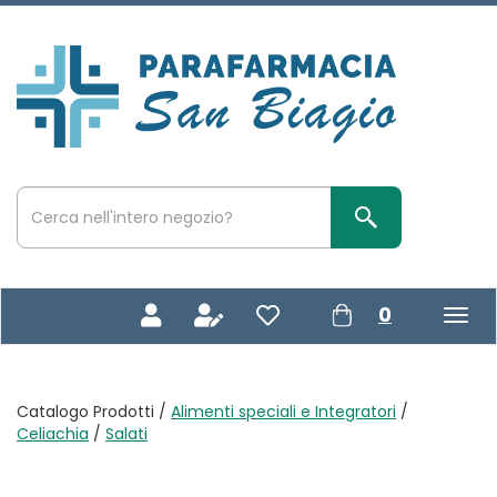
Passa
al
contenuto
Parafarmacia
principale
San
Biagio
Cerca
Prodotto
Cerca Prodotto
prodotti
0
inseriti
Catalogo Prodotti /
Alimenti speciali e Integratori
/
Celiachia
/
Salati