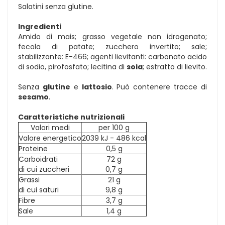
Salatini senza glutine.
Ingredienti
Amido di mais; grasso vegetale non idrogenato;
fecola di patate; zucchero invertito; sale;
stabilizzante: E-466; agenti lievitanti: carbonato acido
di sodio, pirofosfato; lecitina di
soia
; estratto di lievito.
Senza
glutine
e
lattosio
. Può contenere tracce di
sesamo
.
Caratteristiche nutrizionali
Valori medi
per 100 g
Valore energetico
2039 kJ - 486 kcal
Proteine
0,5 g
Carboidrati
72 g
di cui zuccheri
0,7 g
Grassi
21 g
di cui saturi
9,8 g
Fibre
3,7 g
Sale
1,4 g