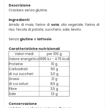
Descrizione
Crackers senza glutine.
Ingredienti
Amido di mais; farina di
soia
; olio vegetale; farina di
riso; fecola di patate; zucchero; sale; lievito.
Senza
glutine
e
lattosio
.
Caratteristiche nutrizionali
Valori medi
per 100 g
Valore energetico
1995 kJ - 476 kcal
Proteine
10 g
Carboidrati
60 g
di cui zuccheri
3,0 g
Grassi
21 g
di cui saturi
8,5 g
Fibre
3,5 g
Sale
1,5 g
Conservazione