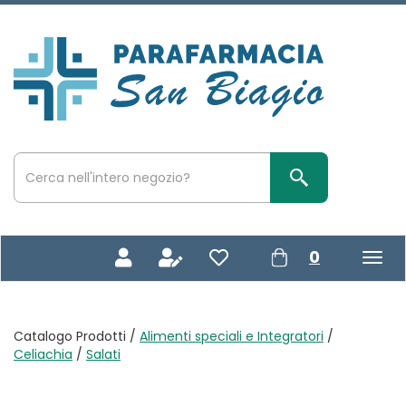
Passa
al
contenuto
Parafarmacia
principale
San
Biagio
Cerca
Prodotto
Cerca Prodotto
prodotti
0
inseriti
Catalogo Prodotti /
Alimenti speciali e Integratori
/
Celiachia
/
Salati