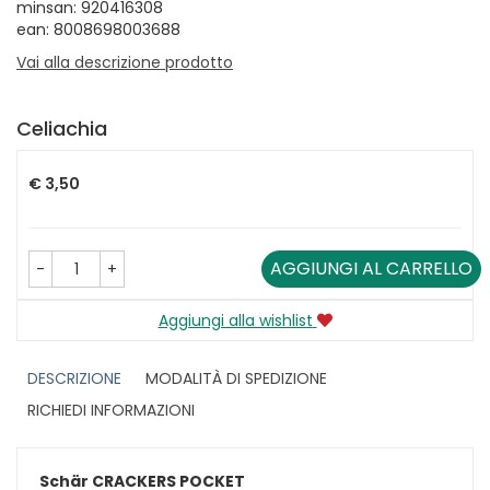
minsan: 920416308
ean: 8008698003688
Vai alla descrizione prodotto
Celiachia
Prezzo
€ 3,50
AGGIUNGI AL CARRELLO
-
+
Aggiungi alla wishlist
DESCRIZIONE
MODALITÀ DI SPEDIZIONE
RICHIEDI INFORMAZIONI
Schär CRACKERS POCKET