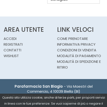
CARRELLO
AREA UTENTE
LINK VELOCI
ACCEDI
COME PRENOTARE
REGISTRATI
INFORMATIVA PRIVACY
CONTATTI
CONDIZIONI DI VENDITA
WISHLIST
MODALITÀ DI PAGAMENTO
MODALITÀ DI SPEDIZIONE E
RITIRO
Parafarmacia San Biagio
- Via Maestri del
Commercio, 4 10039 Biella (BI)
info@parafarmaciasanbiagio.it
|
Tel.: 015.84.94.348
|
Questo sito utilizza cookie, anche di terze parti, per proporti servizi
P.Iva: 02490570021 | Numero R.E.A.:
in linea con le tue preferenze. Se vuoi saperne di più o negare il