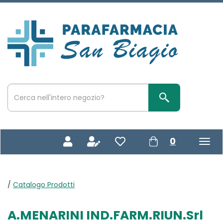
Passa
al
contenuto
Parafarmacia
principale
San
Biagio
Cerca
Prodotto
Cerca Prodotto
prodotti
0
inseriti
/
Catalogo Prodotti
A.MENARINI IND.FARM.RIUN.Srl