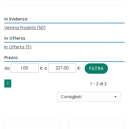
In Evidenza
Vetrina Prodotti
(50)
In Offerta
In Offerta
(5)
Prezzo
filtra
filtra
da
€
a
€
da
a
1
1 - 2 di 2
Consigliati