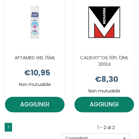
AFTAMED GEL 15ML
CALISVIT*OS 10FL 12ML
200UI
€10,95
€8,30
Non mutuabile
Non mutuabile
AGGIUNGI
AGGIUNGI
AGGIUNGI AFTAMED
AGGIUNGI C
GEL
10FL
15ML AL
12ML
1
1 - 2 di 2
CARRELLO
200UI AL
Consigliati