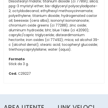
Diisostearyl malate; titanium dioxide (ci 77891); silica;
ppg-3 myristyl ether; bis-diglyceryl polyacyladipate-
2; octyldodecanol; ethylhexyl methoxycinnamate;
polyethylene; titanium dioxide; hydrogenated castor
oil; beeswax (cera alba); isononyl isononanoate;
chromium oxide greens (ci 77288); zinc oxide;
aluminum hydroxide; bht; blue 1 lake (ci 42090);
caprylic/capric triglyceride; disteardimonium
hectorite; iron oxides (ci 77492); mica; sd alcohol 39-
c (alcohol denat); stearic acid; tocopheryl glucoside;
triethoxycaprylylsilane; water (aqua).
Formato
Stick da 3 g.
Cod.
C29227
AREA UTENTE
LINK VELOCI