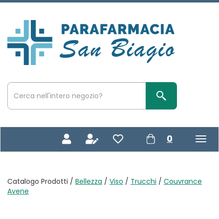
Passa
al
contenuto
Parafarmacia
principale
San
Biagio
Cerca
Prodotto
Cerca Prodotto
prodotti
0
inseriti
Catalogo Prodotti /
Bellezza
/
Viso
/
Trucchi
/
Couvrance
Avene