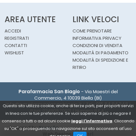
AREA UTENTE
LINK VELOCI
ACCEDI
COME PRENOTARE
REGISTRATI
INFORMATIVA PRIVACY
CONTATTI
CONDIZIONI DI VENDITA
WISHLIST
MODALITÀ DI PAGAMENTO
MODALITÀ DI SPEDIZIONE E
RITIRO
Parafarmacia San Biagio
- Via Maestri del
Commercio, 4 10039 Biella (BI)
info@parafarmaciasanbiagio.it
|
Tel.: 015.84.94.348
|
Questo sito utilizza cookie, anche di terze parti, per proporti servizi
P.Iva: 02490570021 | Numero R.E.A.:
in linea con le tue preferenze. Se vuoi saperne di più o negare il
consenso a tutti o ad alcuni cookie
leggi l'informativa
. Cliccando
Powered by
Prenofa
su "OK" o proseguendo la navigazione sul sito acconsenti all'uso
Web Design
Fulcri srl
OK