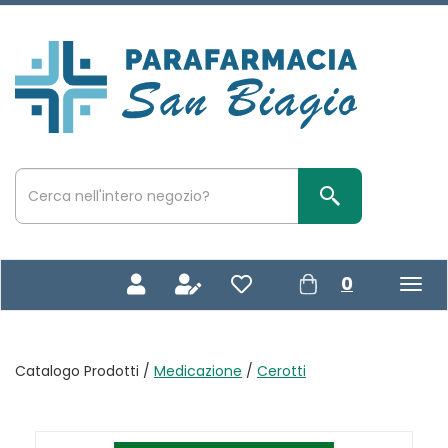
Passa
al
contenuto
Parafarmacia
principale
San
Biagio
Cerca
Prodotto
Cerca Prodotto
prodotti
0
inseriti
Catalogo Prodotti /
Medicazione
/
Cerotti