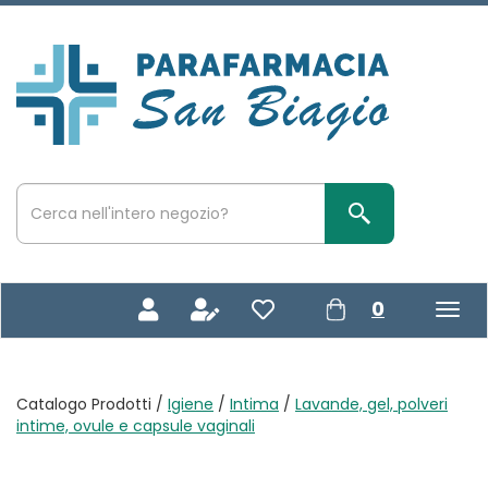
Passa
al
contenuto
Parafarmacia
principale
San
Biagio
Cerca
Prodotto
Cerca Prodotto
prodotti
0
inseriti
Catalogo Prodotti /
Igiene
/
Intima
/
Lavande, gel, polveri
intime, ovule e capsule vaginali