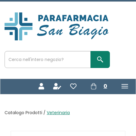
Passa
al
contenuto
Parafarmacia
principale
San
Biagio
Cerca
Prodotto
Cerca Prodotto
prodotti
0
inseriti
Catalogo Prodotti /
Veterinaria