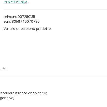
CURASEPT SpA
minsan: 907280135
ean: 8056746070786
Vai alla descrizione prodotto
IONI
remineralizzante antiplacca;
 gengive;