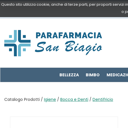
Passa
Questo sito utilizza cookie, anche di terze parti, per proporti servizi
al
o p
contenuto
principale
Parafarmacia
San
Biagio
BELLEZZA
BIMBO
MEDICAZI
Catalogo Prodotti /
Igiene
/
Bocca e Denti
/
Dentifricio