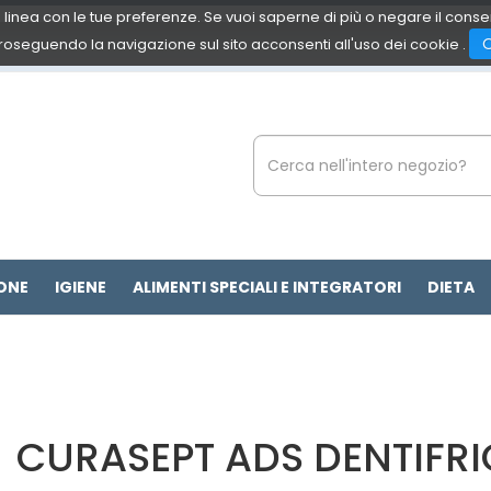
 in linea con le tue preferenze. Se vuoi saperne di più o negare il cons
roseguendo la navigazione sul sito acconsenti all'uso dei cookie .
Cerca
Prodotto
ONE
IGIENE
ALIMENTI SPECIALI E INTEGRATORI
DIETA
CURASEPT ADS DENTIFRI