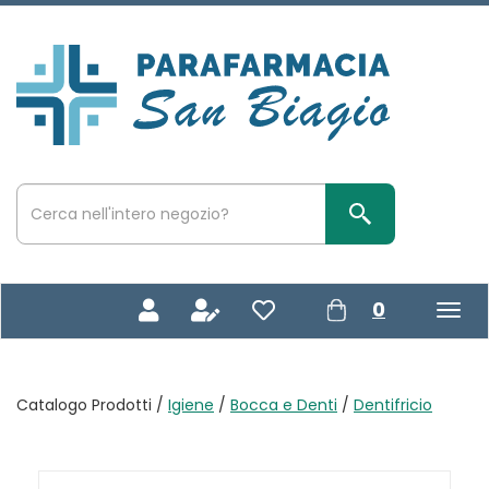
Passa
al
contenuto
Parafarmacia
principale
San
Biagio
Cerca
Prodotto
Cerca Prodotto
prodotti
0
inseriti
Catalogo Prodotti /
Igiene
/
Bocca e Denti
/
Dentifricio