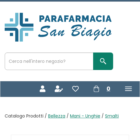
Passa
al
contenuto
Parafarmacia
principale
San
Biagio
Cerca
Prodotto
Cerca Prodotto
prodotti
0
inseriti
Catalogo Prodotti /
Bellezza
/
Mani - Unghie
/
Smalti