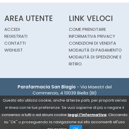
AREA UTENTE
LINK VELOCI
ACCEDI
COME PRENOTARE
REGISTRATI
INFORMATIVA PRIVACY
CONTATTI
CONDIZIONI DI VENDITA
WISHLIST
MODALITÀ DI PAGAMENTO
MODALITÀ DI SPEDIZIONE E
RITIRO
Parafarmacia San Biagio
- Via Maestri del
Commercio, 4 10039 Biella (BI)
info@parafarmaciasanbiagio.it
|
Tel.: 015.84.94.348
|
Questo sito utilizza cookie, anche di terze parti, per proporti servizi
P.Iva: 02490570021 | Numero R.E.A.:
in linea con le tue preferenze. Se vuoi saperne di più o negare il
consenso a tutti o ad alcuni cookie
leggi l'informativa
. Cliccando
Powered by
Prenofa
su "OK" o proseguendo la navigazione sul sito acconsenti all'uso
Web Design
Fulcri srl
OK