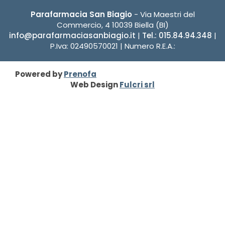
Parafarmacia San Biagio
- Via Maestri del
Commercio, 4 10039 Biella (BI)
info@parafarmaciasanbiagio.it
|
Tel.: 015.84.94.348
|
P.Iva: 02490570021 | Numero R.E.A.:
Powered by
Prenofa
Web Design
Fulcri srl