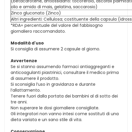
(betacarotene, antiossidanti: tocoferolo, ascorbil palmitat
olio e amido di mais, gelatina, saccarosio)
Zinco gluconato (Zinco)
Altri ingredienti: Cellulosa; costituente della capsula (idros
*RDA= percentuale del valore del fabbisogno
giornaliero raccomandato.
Modalità d'uso
Si consiglia di assumere 2 capsule al giorno.
Avvertenze
Se si stanno assumendo farmaci antiaggreganti e
anticoagulanti piastrinici, consultare il medico prima
di assumere il prodotto.
Si sconsiglia l’uso in gravidanza e durante
l’allattamento.
Tenere fuori dalla portata dei bambini al di sotto dei
tre anni.
Non superare le dosi giornaliere consigliate.
Gli integratori non vanno intesi come sostituti di una
dieta variata e un sano stile di vita.
Conservazione