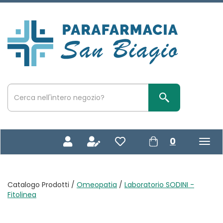
Passa
al
contenuto
Parafarmacia
principale
San
Biagio
Cerca
Prodotto
Cerca Prodotto
prodotti
0
inseriti
Catalogo Prodotti /
Omeopatia
/
Laboratorio SODINI -
Fitolinea