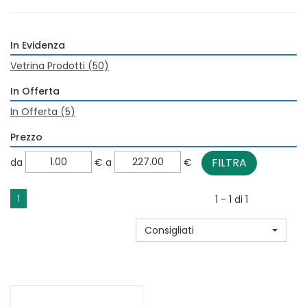
In Evidenza
Vetrina Prodotti
(50)
In Offerta
In Offerta
(5)
Prezzo
filtra
filtra
da
€
a
€
da
a
1
1 - 1 di 1
Consigliati