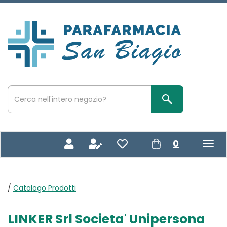
Passa
al
contenuto
Parafarmacia
principale
San
Biagio
Cerca
Prodotto
Cerca Prodotto
prodotti
0
inseriti
/
Catalogo Prodotti
LINKER Srl Societa' Unipersona