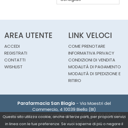
AREA UTENTE
LINK VELOCI
ACCEDI
COME PRENOTARE
REGISTRATI
INFORMATIVA PRIVACY
CONTATTI
CONDIZIONI DI VENDITA
WISHLIST
MODALITÀ DI PAGAMENTO
MODALITÀ DI SPEDIZIONE E
RITIRO
Parafarmacia San Biagio
- Via Maestri del
Commercio, 4 10039 Biella (BI)
info@parafarmaciasanbiagio.it
|
Tel.: 015.84.94.348
|
Questo sito utilizza cookie, anche di terze parti, per proporti servizi
P.Iva: 02490570021 | Numero R.E.A.:
in linea con le tue preferenze. Se vuoi saperne di più o negare il