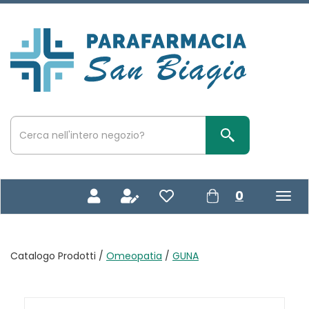
Passa
al
contenuto
Parafarmacia
principale
San
Biagio
Cerca
Prodotto
Cerca Prodotto
prodotti
0
inseriti
Catalogo Prodotti /
Omeopatia
/
GUNA