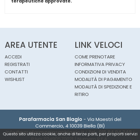
terapeutiche approvate.
AREA UTENTE
LINK VELOCI
ACCEDI
COME PRENOTARE
REGISTRATI
INFORMATIVA PRIVACY
CONTATTI
CONDIZIONI DI VENDITA
WISHLIST
MODALITÀ DI PAGAMENTO
MODALITÀ DI SPEDIZIONE E
RITIRO
Parafarmacia San Biagio
- Via Maestri del
Commercio, 4 10039 Biella (BI)
info@parafarmaciasanbiagio.it
|
Tel.: 015.84.94.348
|
Questo sito utilizza cookie, anche di terze parti, per proporti servizi
P.Iva: 02490570021 | Numero R.E.A.: