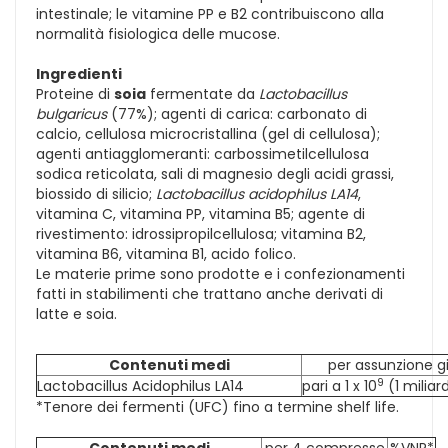
intestinale; le vitamine PP e B2 contribuiscono alla
normalità fisiologica delle mucose.
Ingredienti
Proteine di
soia
fermentate da
Lactobacillus
bulgaricus
(77%); agenti di carica: carbonato di
calcio, cellulosa microcristallina (gel di cellulosa);
agenti antiagglomeranti: carbossimetilcellulosa
sodica reticolata, sali di magnesio degli acidi grassi,
biossido di silicio;
Lactobacillus acidophilus LA14
,
vitamina C, vitamina PP, vitamina B5; agente di
rivestimento: idrossipropilcellulosa; vitamina B2,
vitamina B6, vitamina B1, acido folico.
Le materie prime sono prodotte e i confezionamenti
fatti in stabilimenti che trattano anche derivati di
latte e soia.
Contenuti medi
per assunzione gi
9
Lactobacillus Acidophilus LA14
pari a 1 x 10
(1 miliar
*Tenore dei fermenti (UFC) fino a termine shelf life.
Contenuti medi
per 4 compresse
%VNR*