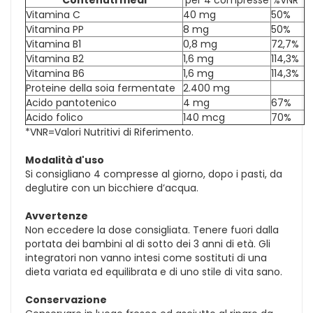
Vitamina C
40 mg
50%
Vitamina PP
8 mg
50%
Vitamina B1
0,8 mg
72,7%
Vitamina B2
1,6 mg
114,3%
Vitamina B6
1,6 mg
114,3%
Proteine della soia fermentate
2.400 mg
Acido pantotenico
4 mg
67%
Acido folico
140 mcg
70%
*VNR=Valori Nutritivi di Riferimento.
Modalità d'uso
Si consigliano 4 compresse al giorno, dopo i pasti, da
deglutire con un bicchiere d’acqua.
Avvertenze
Non eccedere la dose consigliata. Tenere fuori dalla
portata dei bambini al di sotto dei 3 anni di età. Gli
integratori non vanno intesi come sostituti di una
dieta variata ed equilibrata e di uno stile di vita sano.
Conservazione