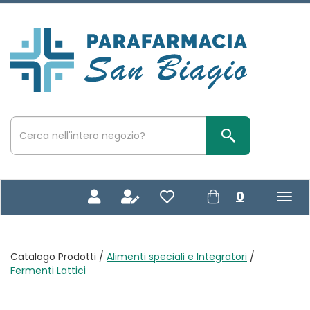
Passa
al
contenuto
Parafarmacia
principale
San
Biagio
Cerca
Prodotto
Cerca Prodotto
prodotti
0
inseriti
Catalogo Prodotti /
Alimenti speciali e Integratori
/
Fermenti Lattici