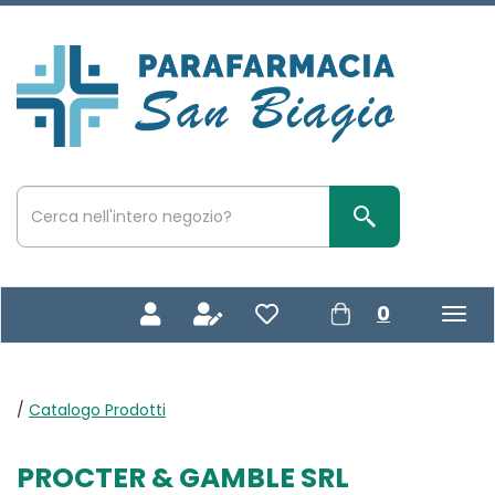
Passa
al
contenuto
Parafarmacia
principale
San
Biagio
Cerca
Prodotto
Cerca Prodotto
prodotti
0
inseriti
/
Catalogo Prodotti
PROCTER & GAMBLE SRL