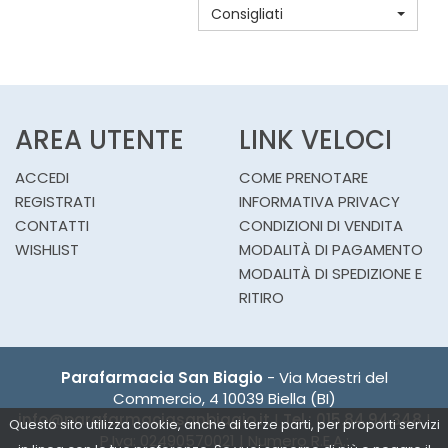
Consigliati
CARRELLO
AREA UTENTE
LINK VELOCI
ACCEDI
COME PRENOTARE
REGISTRATI
INFORMATIVA PRIVACY
CONTATTI
CONDIZIONI DI VENDITA
WISHLIST
MODALITÀ DI PAGAMENTO
MODALITÀ DI SPEDIZIONE E
RITIRO
Parafarmacia San Biagio
- Via Maestri del
Commercio, 4 10039 Biella (BI)
info@parafarmaciasanbiagio.it
|
Tel.: 015.84.94.348
|
Questo sito utilizza cookie, anche di terze parti, per proporti servizi
P.Iva: 02490570021 | Numero R.E.A.: