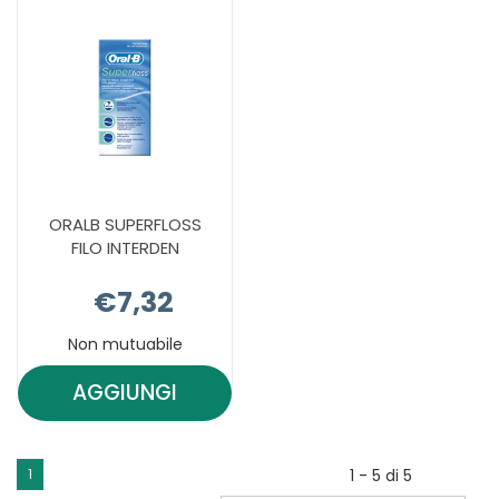
ELE AL
3P AL
CARRELLO
CARRELLO
ORALB SUPERFLOSS
FILO INTERDEN
€7,32
Non mutuabile
AGGIUNGI
AGGIUNGI ORALB
SUPERFLOSS
FILO
1
1 - 5 di 5
INTERDEN AL