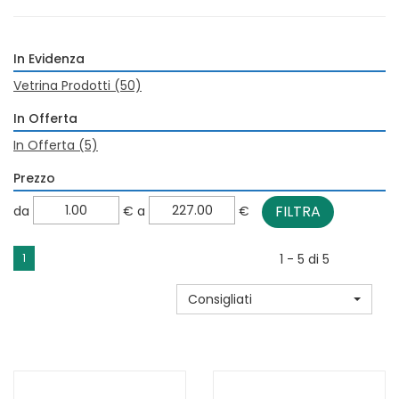
In Evidenza
Vetrina Prodotti
(50)
In Offerta
In Offerta
(5)
Prezzo
filtra
filtra
da
€
a
€
da
a
1
1 - 5 di 5
Consigliati