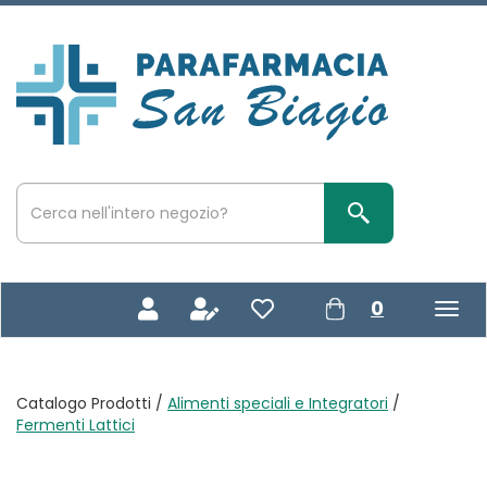
Passa
al
contenuto
Parafarmacia
principale
San
Biagio
Cerca
Prodotto
Cerca Prodotto
prodotti
0
inseriti
Catalogo Prodotti /
Alimenti speciali e Integratori
/
Fermenti Lattici