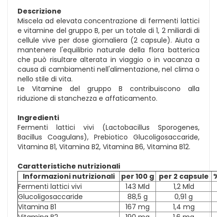
Descrizione
Miscela ad elevata concentrazione di fermenti lattici
e vitamine del gruppo B, per un totale di 1, 2 miliardi di
cellule vive per dose giornaliera (2 capsule). Aiuta a
mantenere l'equilibrio naturale della flora batterica
che può risultare alterata in viaggio o in vacanza a
causa di cambiamenti nell'alimentazione, nel clima o
nello stile di vita.
Le Vitamine del gruppo B contribuiscono alla
riduzione di stanchezza e affaticamento.
Ingredienti
Fermenti lattici vivi (Lactobacillus Sporogenes,
Bacillus Coagulans), Prebiotico Glucoligosaccaride,
Vitamina B1, Vitamina B2, Vitamina B6, Vitamina B12.
Caratteristiche nutrizionali
Informazioni nutrizionali
per 100 g
per 2 capsule
Fermenti lattici vivi
143 Mld
1,2 Mld
Glucoligosaccaride
88,5 g
0,91 g
Vitamina B1
167 mg
1,4 mg
Vitamina B2
190 mg
1,6 mg