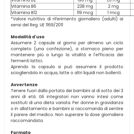
Vitamina B6
238 mg
2 mg
Vitamina B12
119 mcg
1 mcg
*Valore nutritivo di riferimento giornaliero (adulti) ai
sensi del Reg. UE 1169/2011
Modalità d'uso
Assumere 2 capsule al giorno per almeno un ciclo
completo (una confezione), a stomaco pieno per
mantenere più a lungo la vitalità e l'efficacia dei
fermenti lattici.
Aprendo la capsula si può assumere il prodotto
sciogliendolo in acqua, latte o altri liquidi non bollenti.
Avvertenze
Tenere fuori dalla portata dei bambini al di sotto dei 3
anni di età. Gli integratori non vanno intesi come
sostituti di una dieta variata. Per donne in gravidanza
o in allattamento e bambini si raccomanda di sentire
il parere del medico. Non superare la dose giornaliera
raccomandata.
Formato