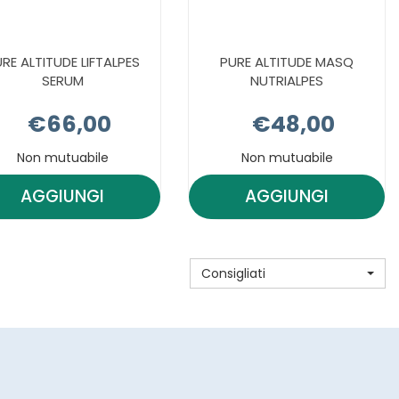
RE ALTITUDE LIFTALPES
PURE ALTITUDE MASQ
SERUM
NUTRIALPES
€66,00
€48,00
Non mutuabile
Non mutuabile
AGGIUNGI
AGGIUNGI
AGGIUNGI PURE
AGGIUNGI PU
ALTITUDE
ALTITUDE
LIFTALPES
MASQ
Consigliati
SERUM AL
NUTRIALPES A
CARRELLO
CARRELLO