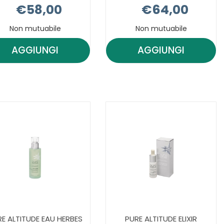
€58,00
€64,00
Non mutuabile
Non mutuabile
AGGIUNGI
AGGIUNGI
AGGIUNGI PURE
AGGIUNGI PU
ALTIDUDE
ALTIDUDE
BIO
CR
SOIN
EDELWEISS
TOURMAL AL
N1 AL
CARRELLO
CARRELLO
E ALTITUDE EAU HERBES
PURE ALTITUDE ELIXIR