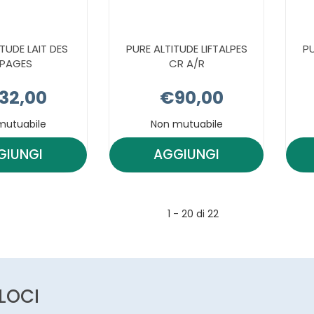
TUDE LAIT DES
PURE ALTITUDE LIFTALPES
PU
LPAGES
CR A/R
32,00
€90,00
mutuabile
Non mutuabile
GIUNGI
AGGIUNGI
AGGIUNGI PURE
AGGIUNGI PURE
ALTITUDE
ALTITUDE
LAIT
LIFTALPES
1 - 20 di 22
DES
CR
ALPAGES AL
A/R AL
CARRELLO
CARRELLO
ELOCI