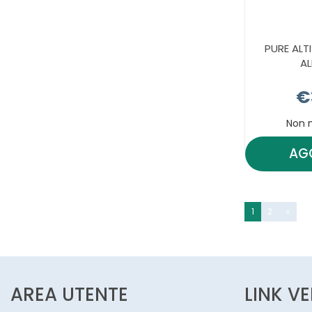
PURE ALTI
A
€
Non 
AG
1
2
»
AREA UTENTE
LINK V