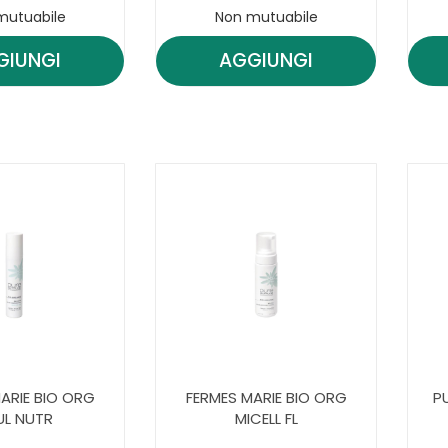
mutuabile
Non mutuabile
GIUNGI
AGGIUNGI
AGGIUNGI FERMES
AGGIUNGI FERMES
MARIE
MARIE
BIO
BIO
CONC
ORG
30ML AL
BRUME
CARRELLO
FLE AL
CARRELLO
ARIE BIO ORG
FERMES MARIE BIO ORG
P
UL NUTR
MICELL FL