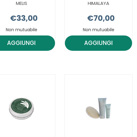
MELIS
HIMALAYA
€33,00
€70,00
Non mutuabile
Non mutuabile
AGGIUNGI
AGGIUNGI
AGGIUNGI PURE
AGGIUNGI PU
ALTITUDE
ALTITUDE
EAU
ELIXIR
HERBES
HIMALAYA AL
MELIS AL
CARRELLO
CARRELLO