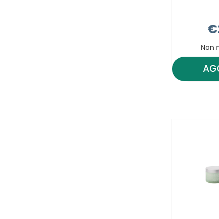
€
Non 
AG