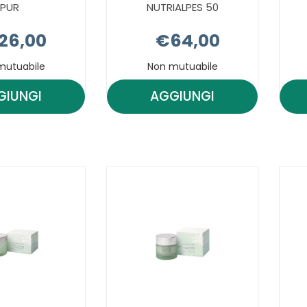
PUR
NUTRIALPES 50
26,00
€64,00
mutuabile
Non mutuabile
GIUNGI
AGGIUNGI
AGGIUNGI PURE
AGGIUNGI PURE
ALTITUDE
ALTITUDE
CR
CR
BOL
NUTRIALPES
AIR
50 AL
PUR AL
CARRELLO
CARRELLO