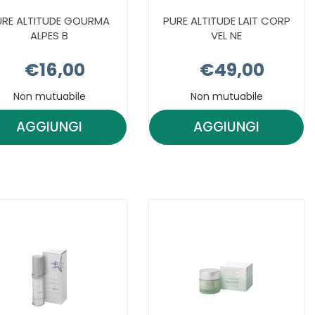
URE ALTITUDE GOURMA
PURE ALTITUDE LAIT CORP
ALPES B
VEL NE
€16,00
€49,00
Non mutuabile
Non mutuabile
AGGIUNGI
AGGIUNGI
AGGIUNGI PURE
AGGIUNGI PU
ALTITUDE
ALTITUDE
GOURMA
LAIT
ALPES
CORP
B AL
VEL
CARRELLO
NE AL
CARRELLO