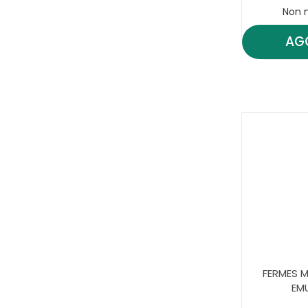
Non 
AG
FERMES M
EM