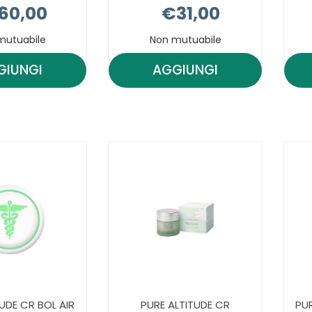
60,00
€31,00
mutuabile
Non mutuabile
GIUNGI
AGGIUNGI
AGGIUNGI FERMES
AGGIUNGI FERMES
MARIE
MARIE
BIO
BIO
ORG
ORG
EMUL
MICELL
NUTR AL
FL AL
CARRELLO
CARRELLO
UDE CR BOL AIR
PURE ALTITUDE CR
PUR