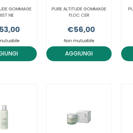
ITUDE GOMMAGE
PURE ALTITUDE GOMMAGE
P
IST NE
FLOC CER
53,00
€56,00
mutuabile
Non mutuabile
GIUNGI
AGGIUNGI
AGGIUNGI PURE
AGGIUNGI PURE
ALTITUDE
ALTITUDE
GOMMAGE
GOMMAGE
CRIST
FLOC
NE AL
CER AL
CARRELLO
CARRELLO