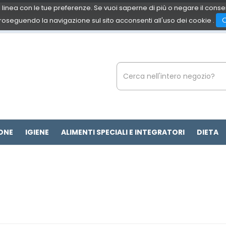
 in linea con le tue preferenze. Se vuoi saperne di più o negare il cons
roseguendo la navigazione sul sito acconsenti all'uso dei cookie .
Cerca
Prodotto
ONE
IGIENE
ALIMENTI SPECIALI E INTEGRATORI
DIETA