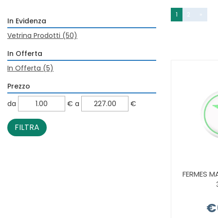
1
2
»
In Evidenza
Vetrina Prodotti
(50)
In Offerta
In Offerta
(5)
Prezzo
filtra
filtra
da
€
a
€
da
a
FERMES M
€