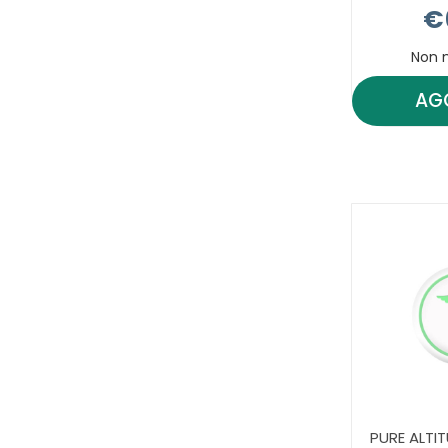
€
Non 
AG
PURE ALTIT