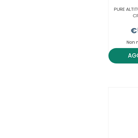
PURE ALT
CR
€
Non 
AG