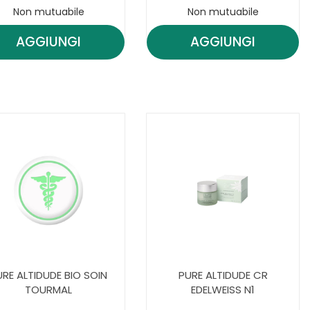
Non mutuabile
Non mutuabile
AGGIUNGI
AGGIUNGI
AGGIUNGI FERMES
AGGIUNGI FE
MARIE
MARIE
BIO
BIO
ORG
ORG
CR
ELX
REGEN AL
RACIN AL
CARRELLO
CARRELLO
URE ALTIDUDE BIO SOIN
PURE ALTIDUDE CR
TOURMAL
EDELWEISS N1