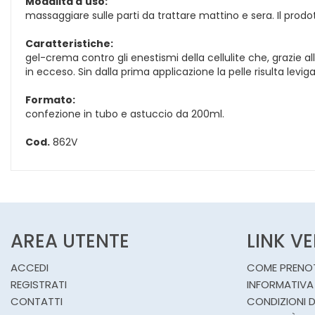
Modalità d'uso:
massaggiare sulle parti da trattare mattino e sera. Il prod
Caratteristiche:
gel-crema contro gli enestismi della cellulite che, grazie all
in ecceso. Sin dalla prima applicazione la pelle risulta levi
Formato:
confezione in tubo e astuccio da 200ml.
Cod.
862V
AREA UTENTE
LINK V
ACCEDI
COME PRENO
REGISTRATI
INFORMATIVA
CONTATTI
CONDIZIONI D