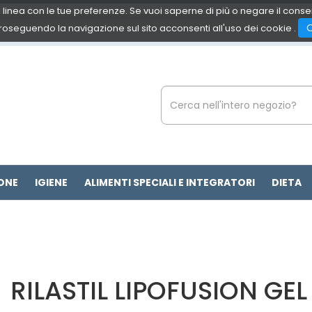
 in linea con le tue preferenze. Se vuoi saperne di più o negare il cons
roseguendo la navigazione sul sito acconsenti all'uso dei cookie .
Cerca
Prodotto
ONE
IGIENE
ALIMENTI SPECIALI E INTEGRATORI
DIETA
RILASTIL LIPOFUSION GEL