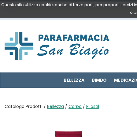
Passa
Questo sito utilizza cookie, anche di terze parti, per proporti servizi
al
o p
contenuto
principale
Parafarmacia
San
Biagio
BELLEZZA
BIMBO
MEDICAZI
Catalogo Prodotti /
Bellezza
/
Corpo
/
Rilastil