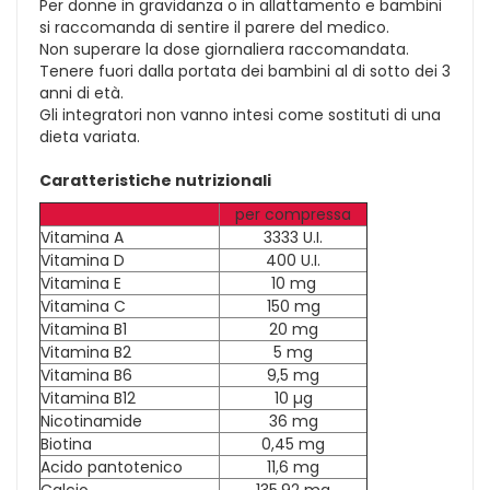
Per donne in gravidanza o in allattamento e bambini
si raccomanda di sentire il parere del medico.
Non superare la dose giornaliera raccomandata.
Tenere fuori dalla portata dei bambini al di sotto dei 3
anni di età.
Gli integratori non vanno intesi come sostituti di una
dieta variata.
Caratteristiche nutrizionali
per compressa
Vitamina A
3333 U.I.
Vitamina D
400 U.I.
Vitamina E
10 mg
Vitamina C
150 mg
Vitamina B1
20 mg
Vitamina B2
5 mg
Vitamina B6
9,5 mg
Vitamina B12
10 µg
Nicotinamide
36 mg
Biotina
0,45 mg
Acido pantotenico
11,6 mg
Calcio
135,92 mg