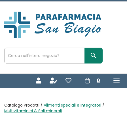
Passa
al
contenuto
Parafarmacia
principale
San
Biagio
Cerca
Prodotto
Cerca Prodotto
prodotti
0
inseriti
Catalogo Prodotti /
Alimenti speciali e Integratori
/
Multivitaminici & Sali minerali