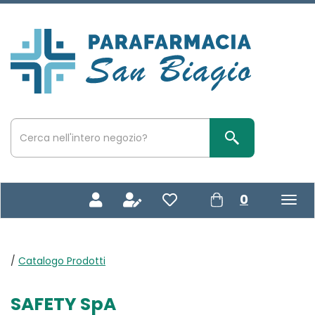
Passa
al
contenuto
Parafarmacia
principale
San
Biagio
Cerca
Prodotto
Cerca Prodotto
prodotti
0
inseriti
/
Catalogo Prodotti
SAFETY SpA