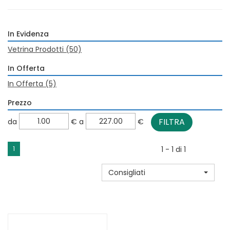
In Evidenza
Vetrina Prodotti
(50)
In Offerta
In Offerta
(5)
Prezzo
filtra
filtra
da
€
a
€
da
a
1
1 - 1 di 1
Consigliati