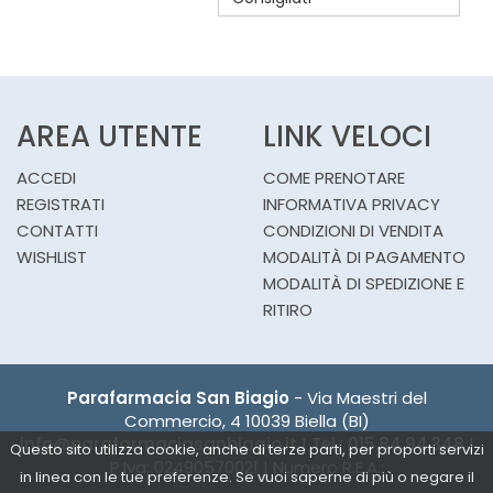
CARRELLO
AREA UTENTE
LINK VELOCI
ACCEDI
COME PRENOTARE
REGISTRATI
INFORMATIVA PRIVACY
CONTATTI
CONDIZIONI DI VENDITA
WISHLIST
MODALITÀ DI PAGAMENTO
MODALITÀ DI SPEDIZIONE E
RITIRO
Parafarmacia San Biagio
- Via Maestri del
Commercio, 4 10039 Biella (BI)
info@parafarmaciasanbiagio.it
|
Tel.: 015.84.94.348
|
Questo sito utilizza cookie, anche di terze parti, per proporti servizi
P.Iva: 02490570021 | Numero R.E.A.:
in linea con le tue preferenze. Se vuoi saperne di più o negare il