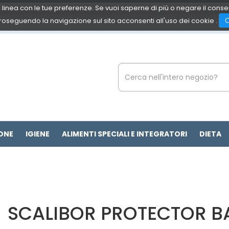
 in linea con le tue preferenze. Se vuoi saperne di più o negare il cons
roseguendo la navigazione sul sito acconsenti all'uso dei cookie .
Cerca
Prodotto
ONE
IGIENE
ALIMENTI SPECIALI E INTEGRATORI
DIETA
SCALIBOR PROTECTOR 