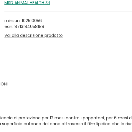
MSD ANIMAL HEALTH Srl
minsan: 102510056
ean: 8713184058188
Vai alla descrizione prodotto
IONI
ficacia di protezione per 12 mesi contro i pappataci, per 6 mesi d
a superficie cutanea del cane attraverso il film lipidico che la riv