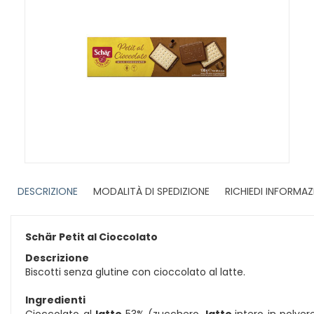
DESCRIZIONE
MODALITÀ DI SPEDIZIONE
RICHIEDI INFORMAZ
Schär Petit al Cioccolato
Descrizione
Biscotti senza glutine con cioccolato al latte.
Ingredienti
Cioccolato al
latte
53% (zucchero,
latte
intero in polve