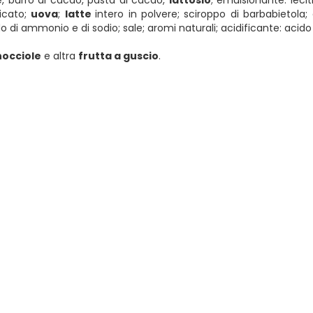
icato;
uova
;
latte
intero in polvere; sciroppo di barbabietola
ido di ammonio e di sodio; sale; aromi naturali; acidificante: acido 
nocciole
e altra
frutta a guscio
.