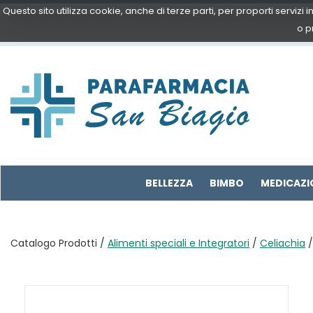
Passa
Questo sito utilizza cookie, anche di terze parti, per proporti servizi
al
o p
contenuto
principale
Parafarmacia
San
Biagio
BELLEZZA
BIMBO
MEDICAZI
Catalogo Prodotti /
Alimenti speciali e Integratori
/
Celiachia