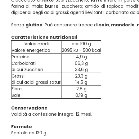
farina di mais;
burro
; zucchero; amido di tapioca modif
digliceridi degli acidi grassi; agenti lievitanti: carbonato ac
Senza
glutine
. Può contenere tracce di
soia
,
mandorle
,
Caratteristiche nutrizionali
Valori medi
per 100 g
Valore energetico
2095 kJ - 500 kcal
Proteine
4,9 g
Carboidrati
66,3 g
di cui zuccheri
33,6 g
Grassi
23,3 g
di cui acidi grassi saturi
14,5 g
Fibre
2,8 g
Sale
0,19 g
Conservazione
Validità a confezione integra: 12 mesi.
Formato
Scatola da 130 g.