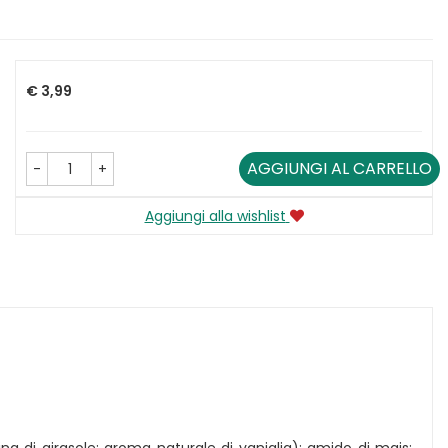
Prezzo
€ 3,99
AGGIUNGI AL CARRELLO
-
+
Aggiungi alla wishlist
ina di girasole; aroma naturale di vaniglia); amido di mais;