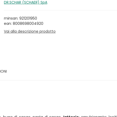
DR.SCHAR (SCHAER) SpA
minsan: 921201950
ean: 8008698004920
Vai alla descrizione prodotto
IONI
re, burro di cacao, pasta di cacao,
lattosio
; emulsionante: lecit