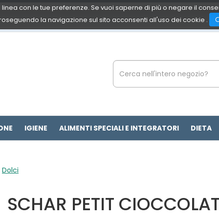
 in linea con le tue preferenze. Se vuoi saperne di più o negare il cons
roseguendo la navigazione sul sito acconsenti all'uso dei cookie .
Cerca
Prodotto
ONE
IGIENE
ALIMENTI SPECIALI E INTEGRATORI
DIETA
/
Dolci
SCHAR PETIT CIOCCOLAT