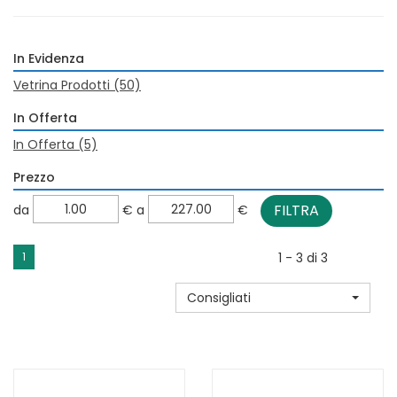
In Evidenza
Vetrina Prodotti
(50)
In Offerta
In Offerta
(5)
Prezzo
filtra
filtra
da
€
a
€
da
a
1
1 - 3 di 3
Consigliati