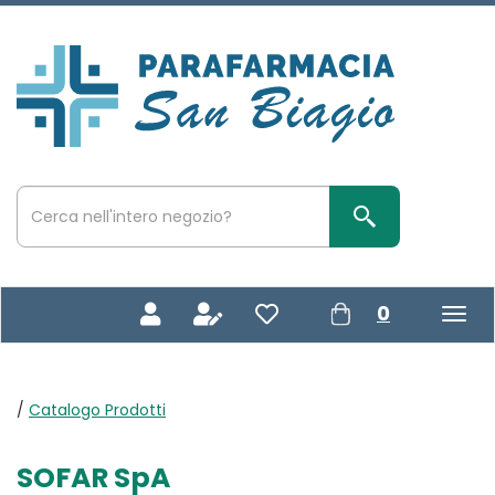
Passa
al
contenuto
Parafarmacia
principale
San
Biagio
Cerca
Prodotto
Cerca Prodotto
prodotti
0
inseriti
/
Catalogo Prodotti
SOFAR SpA