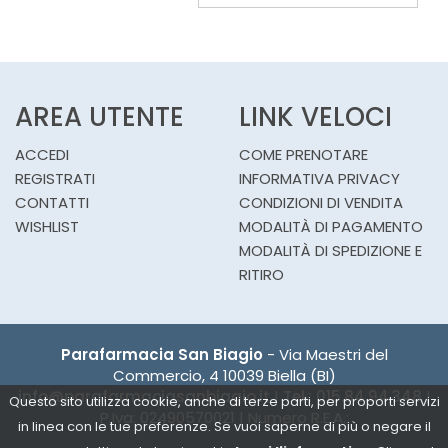
CARRELLO
AREA UTENTE
LINK VELOCI
ACCEDI
COME PRENOTARE
REGISTRATI
INFORMATIVA PRIVACY
CONTATTI
CONDIZIONI DI VENDITA
WISHLIST
MODALITÀ DI PAGAMENTO
MODALITÀ DI SPEDIZIONE E
RITIRO
Parafarmacia San Biagio
- Via Maestri del
Commercio, 4 10039 Biella (BI)
info@parafarmaciasanbiagio.it
|
Tel.: 015.84.94.348
|
Questo sito utilizza cookie, anche di terze parti, per proporti servizi
P.Iva: 02490570021 | Numero R.E.A.:
in linea con le tue preferenze. Se vuoi saperne di più o negare il