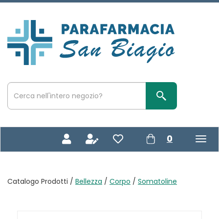
Passa
al
contenuto
Parafarmacia
principale
San
Biagio
Cerca
Prodotto
Cerca Prodotto
prodotti
0
inseriti
Catalogo Prodotti /
Bellezza
/
Corpo
/
Somatoline