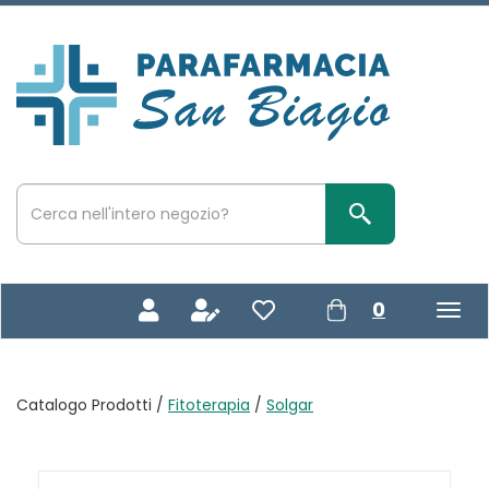
Passa
al
contenuto
Parafarmacia
principale
San
Biagio
Cerca
Prodotto
Cerca Prodotto
prodotti
0
inseriti
Catalogo Prodotti /
Fitoterapia
/
Solgar