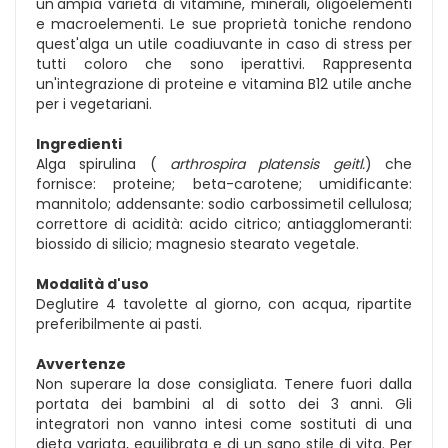
un'ampia varietà di vitamine, minerali, oligoelementi
e macroelementi. Le sue proprietà toniche rendono
quest'alga un utile coadiuvante in caso di stress per
tutti coloro che sono iperattivi. Rappresenta
un'integrazione di proteine e vitamina B12 utile anche
per i vegetariani.
Ingredienti
Alga spirulina (
arthrospira platensis geitl.
) che
fornisce: proteine; beta-carotene; umidificante:
mannitolo; addensante: sodio carbossimetil cellulosa;
correttore di acidità: acido citrico; antiagglomeranti:
biossido di silicio; magnesio stearato vegetale.
Modalità d'uso
Deglutire 4 tavolette al giorno, con acqua, ripartite
preferibilmente ai pasti.
Avvertenze
Non superare la dose consigliata. Tenere fuori dalla
portata dei bambini al di sotto dei 3 anni. Gli
integratori non vanno intesi come sostituti di una
dieta variata, equilibrata e di un sano stile di vita. Per