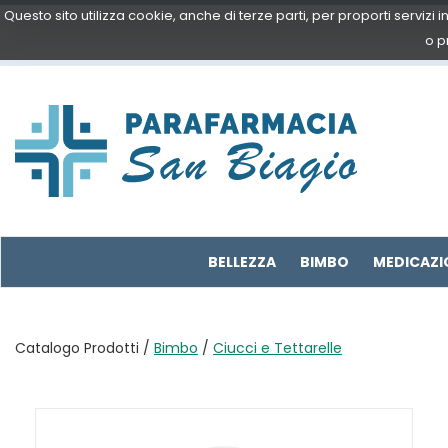
Passa
Questo sito utilizza cookie, anche di terze parti, per proporti servizi
al
o p
contenuto
principale
Parafarmacia
San
Biagio
BELLEZZA
BIMBO
MEDICAZI
Catalogo Prodotti /
Bimbo
/
Ciucci e Tettarelle