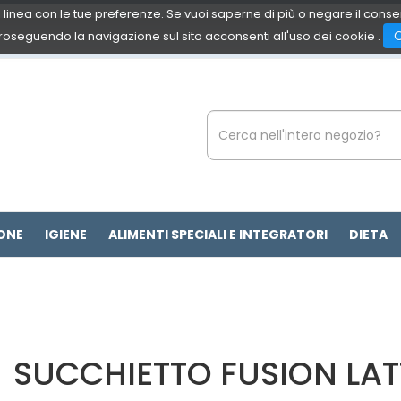
 in linea con le tue preferenze. Se vuoi saperne di più o negare il cons
roseguendo la navigazione sul sito acconsenti all'uso dei cookie .
Cerca
Prodotto
ONE
IGIENE
ALIMENTI SPECIALI E INTEGRATORI
DIETA
SUCCHIETTO FUSION LATT