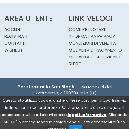
AREA UTENTE
LINK VELOCI
ACCEDI
COME PRENOTARE
REGISTRATI
INFORMATIVA PRIVACY
CONTATTI
CONDIZIONI DI VENDITA
WISHLIST
MODALITÀ DI PAGAMENTO
MODALITÀ DI SPEDIZIONE E
RITIRO
Parafarmacia San Biagio
- Via Maestri del
Commercio, 4 10039 Biella (BI)
info@parafarmaciasanbiagio.it
|
Tel.: 015.84.94.348
|
Questo sito utilizza cookie, anche di terze parti, per proporti servizi
P.Iva: 02490570021 | Numero R.E.A.:
in linea con le tue preferenze. Se vuoi saperne di più o negare il
consenso a tutti o ad alcuni cookie
leggi l'informativa
. Cliccando
Powered by
Prenofa
su "OK" o proseguendo la navigazione sul sito acconsenti all'uso
Web Design
Fulcri srl
OK