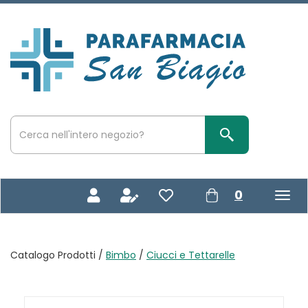
Passa
al
contenuto
Parafarmacia
principale
San
Biagio
Cerca
Prodotto
Cerca Prodotto
prodotti
0
inseriti
Catalogo Prodotti /
Bimbo
/
Ciucci e Tettarelle