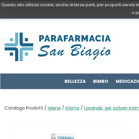
Passa
Questo sito utilizza cookie, anche di terze parti, per proporti servizi
al
o p
contenuto
principale
Parafarmacia
San
Biagio
BELLEZZA
BIMBO
MEDICAZI
Catalogo Prodotti /
Igiene
/
Intima
/
Lavande, gel, polveri inti