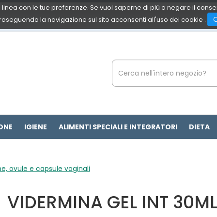
 in linea con le tue preferenze. Se vuoi saperne di più o negare il cons
roseguendo la navigazione sul sito acconsenti all'uso dei cookie .
Cerca
Prodotto
ONE
IGIENE
ALIMENTI SPECIALI E INTEGRATORI
DIETA
me, ovule e capsule vaginali
VIDERMINA GEL INT 30M