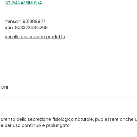
IST.GANASSINI SpA
minsan: 901889927
ean: 8033224815268
Vai alla descrizione prodotto
IONI
arenza della secrezione fisiologica naturale, puó essere anche uti
nche per uso continuo e prolungato.