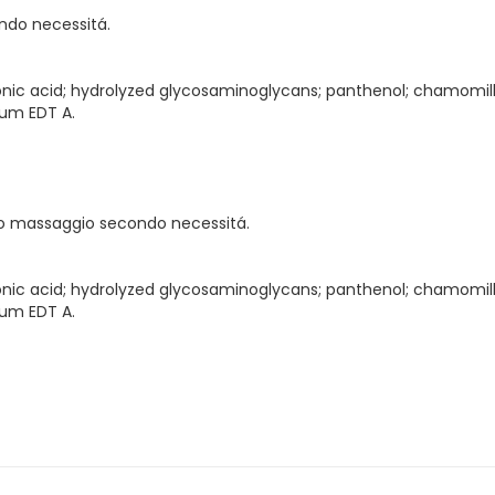
ndo necessitá.
uronic acid; hydrolyzed glycosaminoglycans; panthenol; chamomill
ium EDT A.
ro massaggio secondo necessitá.
uronic acid; hydrolyzed glycosaminoglycans; panthenol; chamomill
ium EDT A.