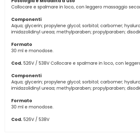
Posologia e Modalità d'uso
Collocare e spalmare in loco, con leggero massaggio seco
Componenti
Aqua; glycerin; propylene glycol; sorbitol; carbomer; hyal
imidazolidinyl ureaa; methylparaben; propylparaben; disod
Formato
30 ml e monodose.
Cod.
526V / 538V Collocare e spalmare in loco, con legge
Componenti
Aqua; glycerin; propylene glycol; sorbitol; carbomer; hyal
imidazolidinyl ureaa; methylparaben; propylparaben; disod
Formato
30 ml e monodose.
Cod.
526V / 538V