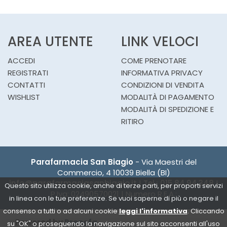
AREA UTENTE
LINK VELOCI
ACCEDI
COME PRENOTARE
REGISTRATI
INFORMATIVA PRIVACY
CONTATTI
CONDIZIONI DI VENDITA
WISHLIST
MODALITÀ DI PAGAMENTO
MODALITÀ DI SPEDIZIONE E
RITIRO
Parafarmacia San Biagio
- Via Maestri del
Commercio, 4 10039 Biella (BI)
info@parafarmaciasanbiagio.it
|
Tel.: 015.84.94.348
|
Questo sito utilizza cookie, anche di terze parti, per proporti servizi
P.Iva: 02490570021 | Numero R.E.A.:
in linea con le tue preferenze. Se vuoi saperne di più o negare il
consenso a tutti o ad alcuni cookie
leggi l'informativa
. Cliccando
Powered by
Prenofa
su "OK" o proseguendo la navigazione sul sito acconsenti all'uso