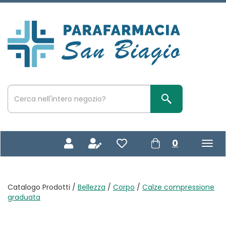
Passa
al
contenuto
Parafarmacia
principale
San
Biagio
Cerca
Prodotto
Cerca Prodotto
prodotti
0
inseriti
Catalogo Prodotti /
Bellezza
/
Corpo
/
Calze compressione
graduata