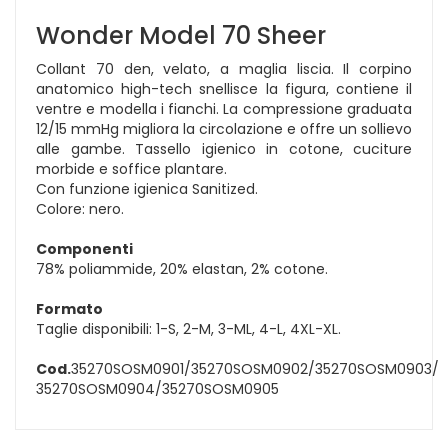
Wonder Model 70 Sheer
Collant 70 den, velato, a maglia liscia. Il corpino
anatomico high-tech snellisce la figura, contiene il
ventre e modella i fianchi. La compressione graduata
12/15 mmHg migliora la circolazione e offre un sollievo
alle gambe. Tassello igienico in cotone, cuciture
morbide e soffice plantare.
Con funzione igienica Sanitized.
Colore: nero.
Componenti
78% poliammide, 20% elastan, 2% cotone.
Formato
Taglie disponibili: 1-S, 2-M, 3-ML, 4-L, 4XL-XL.
Cod.
35270SOSM0901/35270SOSM0902/35270SOSM0903/
35270SOSM0904/35270SOSM0905