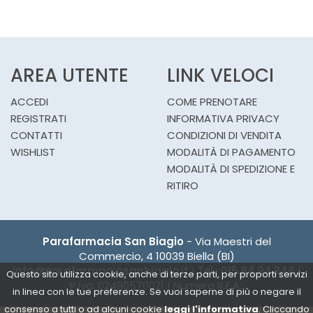
AREA UTENTE
LINK VELOCI
ACCEDI
COME PRENOTARE
REGISTRATI
INFORMATIVA PRIVACY
CONTATTI
CONDIZIONI DI VENDITA
WISHLIST
MODALITÀ DI PAGAMENTO
MODALITÀ DI SPEDIZIONE E
RITIRO
Parafarmacia San Biagio
- Via Maestri del
Commercio, 4 10039 Biella (BI)
info@parafarmaciasanbiagio.it
|
Tel.: 015.84.94.348
|
Questo sito utilizza cookie, anche di terze parti, per proporti servizi
P.Iva: 02490570021 | Numero R.E.A.:
in linea con le tue preferenze. Se vuoi saperne di più o negare il
consenso a tutti o ad alcuni cookie
leggi l'informativa
. Cliccando