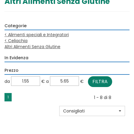
Altri Alimenti Senza Glutine
Categorie
<
Alimenti speciali e Integratori
<
Celiachia
Altri Alimenti Senza Glutine
In Evidenza
Prezzo
filtra
filtra
da
€
a
€
da
a
1
1 - 8 di 8
Consigliati