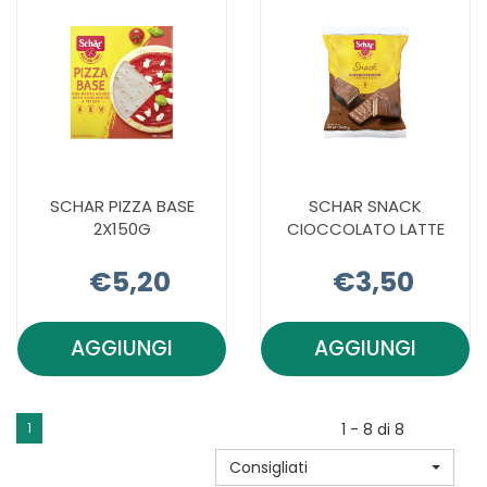
10G AL
CARRELLO
SCHAR PIZZA BASE
SCHAR SNACK
2X150G
CIOCCOLATO LATTE
€5,20
€3,50
AGGIUNGI
AGGIUNGI
AGGIUNGI SCHAR
AGGIUNGI 
PIZZA
SNACK
BASE
CIOCCOLA
1
1 - 8 di 8
2X150G AL
LATTE AL
Consigliati
CARRELLO
CARRELLO