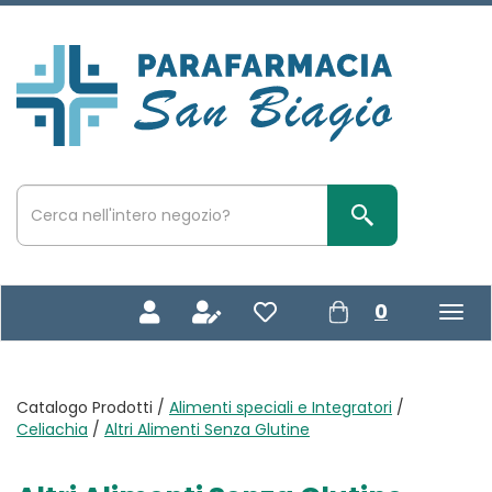
Passa
al
contenuto
Parafarmacia
principale
San
Biagio
Cerca
Prodotto
Cerca Prodotto
prodotti
0
inseriti
Catalogo Prodotti /
Alimenti speciali e Integratori
/
Celiachia
/
Altri Alimenti Senza Glutine