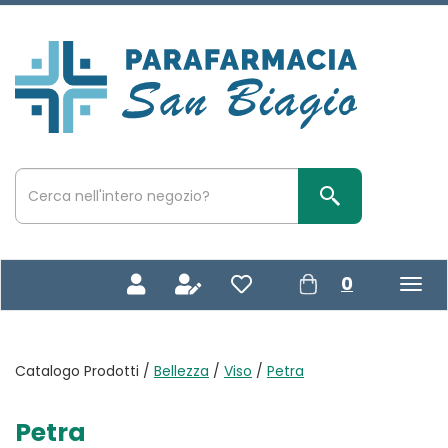
Passa
al
contenuto
Parafarmacia
principale
San
Biagio
Cerca
Prodotto
Cerca Prodotto
prodotti
0
inseriti
Catalogo Prodotti /
Bellezza
/
Viso
/
Petra
Petra