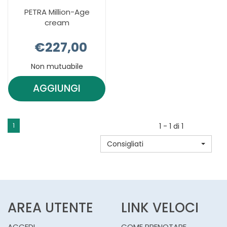
PETRA Million-Age
cream
€227,00
Non mutuabile
AGGIUNGI
AGGIUNGI PETRA
MILLION-
AGE
1
1 - 1 di 1
CREAM AL
Consigliati
CARRELLO
AREA UTENTE
LINK VELOCI
ACCEDI
COME PRENOTARE