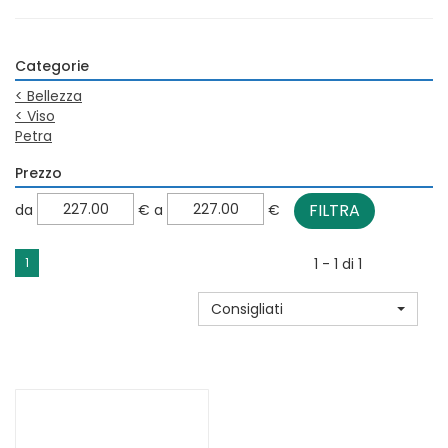
Categorie
<
Bellezza
<
Viso
Petra
Prezzo
filtra
filtra
da
€
a
€
da
a
1
1 - 1 di 1
Consigliati