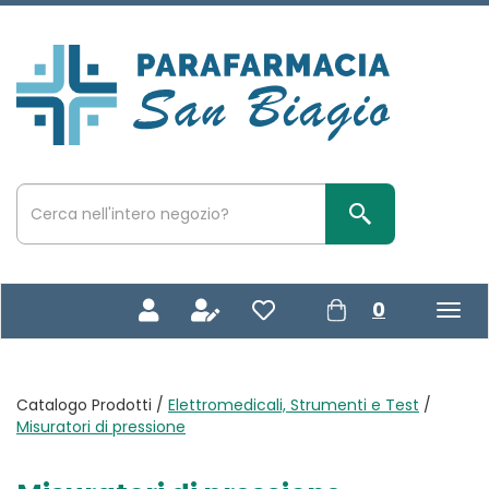
Passa
al
contenuto
Parafarmacia
principale
San
Biagio
Cerca
Prodotto
Cerca Prodotto
prodotti
0
inseriti
Catalogo Prodotti /
Elettromedicali, Strumenti e Test
/
Misuratori di pressione