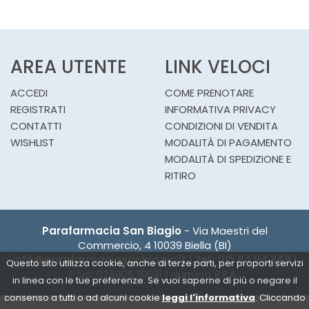
AREA UTENTE
LINK VELOCI
ACCEDI
COME PRENOTARE
REGISTRATI
INFORMATIVA PRIVACY
CONTATTI
CONDIZIONI DI VENDITA
WISHLIST
MODALITÀ DI PAGAMENTO
MODALITÀ DI SPEDIZIONE E
RITIRO
Parafarmacia San Biagio
- Via Maestri del
Commercio, 4 10039 Biella (BI)
info@parafarmaciasanbiagio.it
|
Tel.: 015.84.94.348
|
Questo sito utilizza cookie, anche di terze parti, per proporti servizi
P.Iva: 02490570021 | Numero R.E.A.:
in linea con le tue preferenze. Se vuoi saperne di più o negare il
consenso a tutti o ad alcuni cookie
leggi l'informativa
. Cliccando