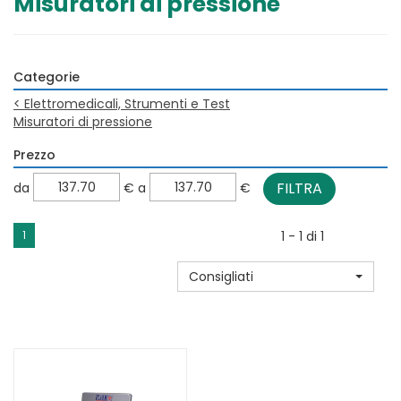
Misuratori di pressione
Categorie
<
Elettromedicali, Strumenti e Test
Misuratori di pressione
Prezzo
filtra
filtra
da
€
a
€
da
a
1
1 - 1 di 1
Consigliati