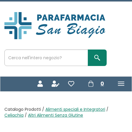
Passa
al
contenuto
Parafarmacia
principale
San
Biagio
Cerca
Prodotto
Cerca Prodotto
prodotti
0
inseriti
Catalogo Prodotti /
Alimenti speciali e Integratori
/
Celiachia
/
Altri Alimenti Senza Glutine