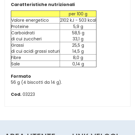
Caratteristiche nutrizionali
per 100 g
Valore energetico
2102 kJ - 503 kcal
Proteine
5,9 g
Carboidrati
58,5 g
di cui zuccheri
33,1 g
Grassi
25,5 g
di cui acidi grassi saturi
14,5 g
Fibre
8,0 g
Sale
0,14 g
Formato
56 g (4 biscotti da 14 g).
Cod.
03223