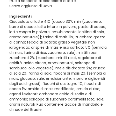
frutta ricoperto di cioccolato al latte.
Senza aggiunta di uova.
Ingredienti
Cioccolato al latte 41% [cacao 30% min (zucchero,
burro di cacao, latte intero in polvere, pasta di cacao,
latte magro in polvere, emulsionante: lecitina di soia,
aroma naturale)]; farina di mais 11%; zucchero grezzo
di canna; fecola di patate; grasso vegetale non
idrogenato; crispies di mais e riso soffiato 5% (semola
di mais, farina di riso, zucchero, sale); mirtilli rossi
zuccherati 2% (zucchero, mirtilli rossi, regolatore di
acidità: acido citrico, aromi naturali, sciroppo di
sambuco, olio vegetale); mele disidratate 2%; crusca
di soia 2%; farina di soia; fiocchi di mais 2% (semola di
mais, glucosio, sale, emulsionante: mono e digliceridi
degli acidi grassi); fiocchi di castagne 1%; fiocchi di
cocco 1%; amido di mais modificato; amido di riso;
agenti lievitanti: carbonato acido di sodio e di
ammonio; sciroppo di zucchero caramellizzato; sale;
aromi naturali. Può contenere tracce di mandorla e
di noce del Brasile.